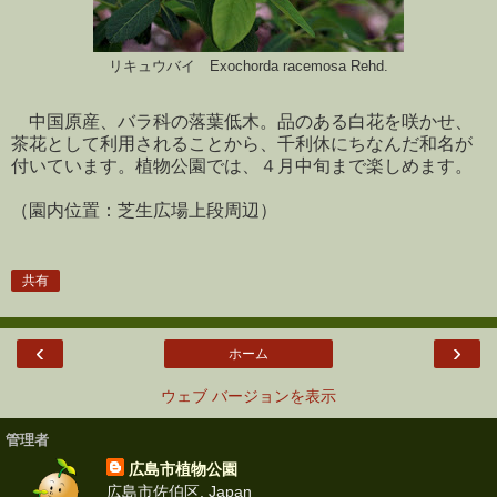
リキュウバイ Exochorda racemosa Rehd.
中国原産、バラ科の落葉低木。品のある白花を咲かせ、
茶花として利用されることから、千利休にちなんだ和名が
付いています。植物公園では、４月中旬まで楽しめます。
（園内位置：芝生広場上段周辺）
共有
‹
›
ホーム
ウェブ バージョンを表示
管理者
広島市植物公園
広島市佐伯区, Japan