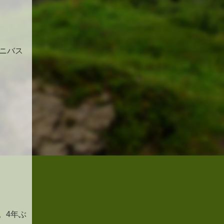
ニバス
。4年ぶ