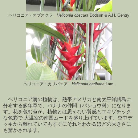
ヘリコニア・オブスクラ
Heliconia obscura
Dodson & A.H. Gentry
ヘリコニア・カリバエア
Heliconia caribaea
Lam.
ヘリコニア属の植物は、熱帯アメリカと南太平洋諸島に
分布する多年草で、バナナの仲間（バショウ科）になりま
す。花を包む苞が、植物とは思えない質感とエキゾチック
な色彩で 大温室の南国ムードを盛り上げています。空中デ
ッキから離れていてもすぐにそれとわかるほどの大きさに
も驚かされます。