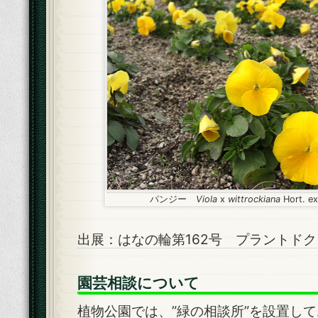
パンジー
Viola
x
wittrockiana
Hort. e
出展：はなの輪第162号 プラントドク
園芸相談について
植物公園では、”緑の相談所”を設置し