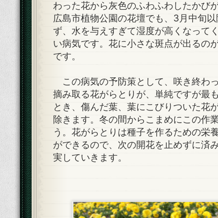
わった花から灰色のふわふわしたかび
広島市植物公園の花壇でも、3月中旬以
ず、水を与えすぎて湿度が高くなって
い病気です。花に小さな斑点が出るの
です。
この病気の予防策として、咲き終わっ
摘み取る花がらとりが、単純ですが最
とき、傷んだ葉、葉にこびりついた花
除きます。冬の間からこまめにこの作
う。花がらとりは種子を作るための栄
ができるので、次の開花を止めずに済
実していきます。