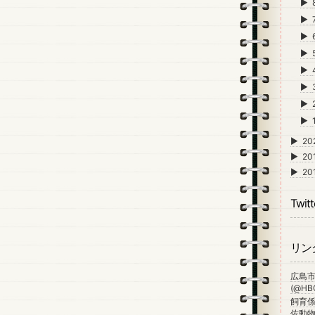
►
►
►
►
►
►
►
►
►
20
►
20
►
20
Twitt
リン
広島
(@HBG
飼育係
佐動物公