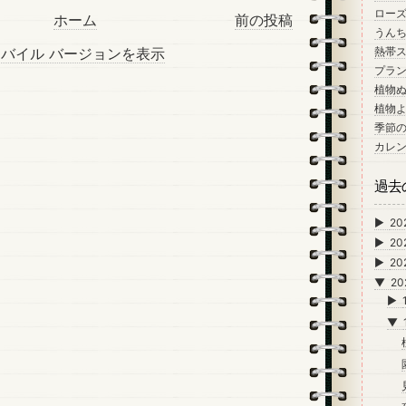
ロー
ホーム
前の投稿
うん
バイル バージョンを表示
熱帯
プラン
植物
植物
季節
カレ
過去
►
20
►
20
►
20
▼
20
►
▼