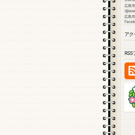
広島
(@asa_
広島市
Faceb
アク
RS