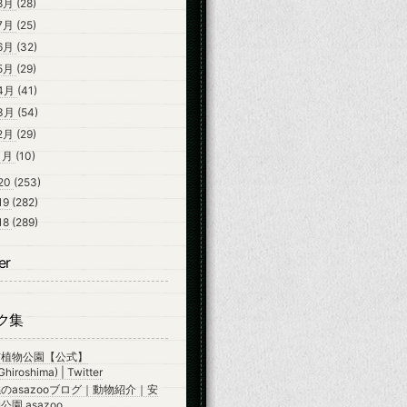
8月
(28)
7月
(25)
6月
(32)
5月
(29)
4月
(41)
3月
(54)
2月
(29)
1月
(10)
20
(253)
19
(282)
18
(289)
er
ク集
市植物公園【公式】
hiroshima) | Twitter
のasazooブログ｜動物紹介｜安
園 asazoo