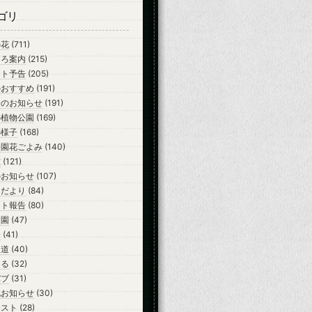
ゴリ
の花
(711)
ころ案内
(215)
ント予告
(205)
のおすすめ
(191)
会のお知らせ
(191)
の植物公園
(169)
の様子
(168)
公園花ごよみ
(140)
室
(121)
のお知らせ
(107)
らだより
(84)
ント報告
(80)
開園
(47)
会
(41)
報道
(40)
ーる
(32)
バブ
(31)
他お知らせ
(30)
テスト
(28)