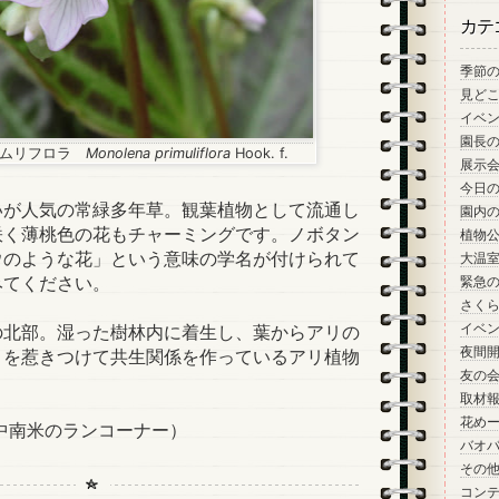
カテ
季節
見ど
イベ
園長
リムリフロラ
Monolena primuliflora
Hook. f.
展示
今日
が人気の常緑多年草。観葉植物として流通し
園内
咲く薄桃色の花もチャーミングです。ノボタン
植物
ウのような花」という意味の学名が付けられて
大温
みてください。
緊急
さく
イベ
北部。湿った樹林内に着生し、葉からアリの
夜間
リを惹きつけて共生関係を作っているアリ植物
友の
取材
花め
中南米のランコーナー）
バオ
その
コン