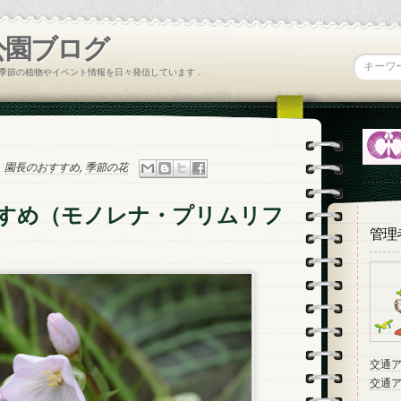
公園ブログ
季節の植物やイベント情報を日々発信しています．
園長のおすすめ
,
季節の花
すめ（モノレナ・プリムリフ
管理
交通
交通