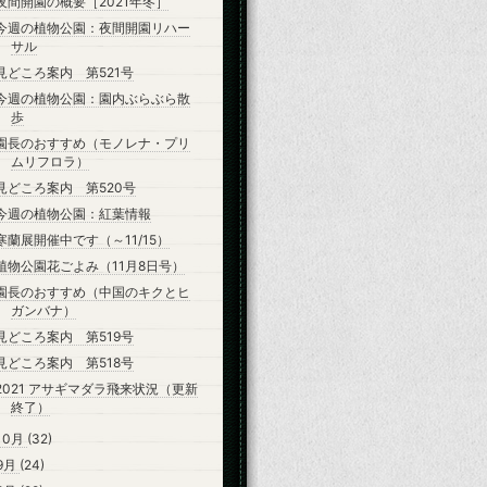
夜間開園の概要［2021年冬］
今週の植物公園：夜間開園リハー
サル
見どころ案内 第521号
今週の植物公園：園内ぶらぶら散
歩
園長のおすすめ（モノレナ・プリ
ムリフロラ）
見どころ案内 第520号
今週の植物公園：紅葉情報
寒蘭展開催中です（～11/15）
植物公園花ごよみ（11月8日号）
園長のおすすめ（中国のキクとヒ
ガンバナ）
見どころ案内 第519号
見どころ案内 第518号
2021 アサギマダラ飛来状況（更新
終了）
10月
(32)
9月
(24)