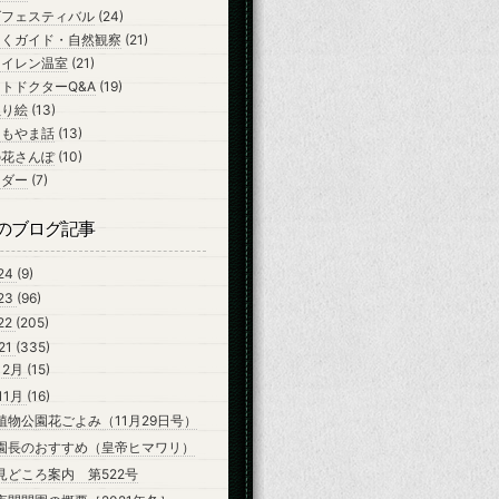
ズフェスティバル
(24)
ちくガイド・自然観察
(21)
スイレン温室
(21)
トドクターQ&A
(19)
ぬり絵
(13)
よもやま話
(13)
の花さんぽ
(10)
ンダー
(7)
のブログ記事
24
(9)
23
(96)
22
(205)
21
(335)
12月
(15)
11月
(16)
植物公園花ごよみ（11月29日号）
園長のおすすめ（皇帝ヒマワリ）
見どころ案内 第522号