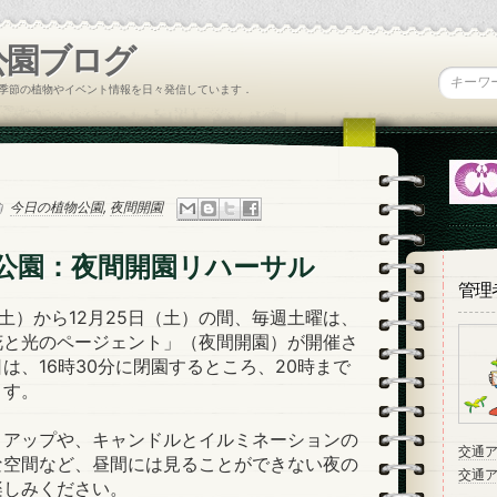
公園ブログ
季節の植物やイベント情報を日々発信しています．
今日の植物公園
,
夜間開園
公園：夜間開園リハーサル
管理
（土）から12月25日（土）の間、毎週土曜は、
花と光のページェント」（夜間開園）が開催さ
は、16時30分に閉園するところ、20時まで
ます。
アップや、キャンドルとイルミネーションの
交通
な空間など、昼間には見ることができない夜の
交通
楽しみください。