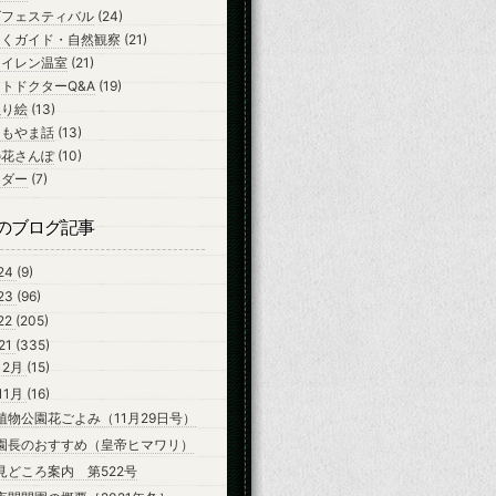
ズフェスティバル
(24)
ちくガイド・自然観察
(21)
スイレン温室
(21)
トドクターQ&A
(19)
ぬり絵
(13)
よもやま話
(13)
の花さんぽ
(10)
ンダー
(7)
のブログ記事
24
(9)
23
(96)
22
(205)
21
(335)
12月
(15)
11月
(16)
植物公園花ごよみ（11月29日号）
園長のおすすめ（皇帝ヒマワリ）
見どころ案内 第522号