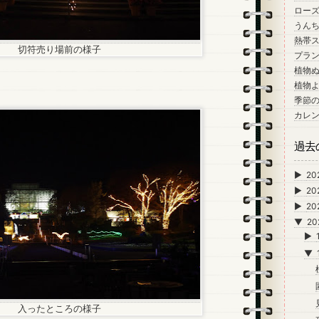
ロー
うん
熱帯
切符売り場前の様子
プラン
植物
。
植物
季節
カレ
過去
►
20
►
20
►
20
▼
20
►
▼
入ったところの様子