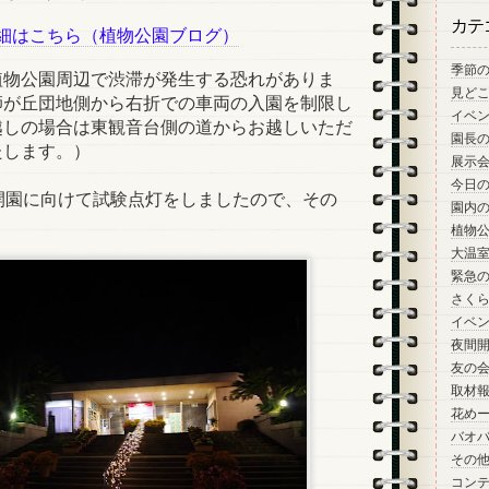
カテ
細はこちら（植物公園ブログ）
季節
植物公園周辺で渋滞が発生する恐れがありま
見ど
師が丘団地側から右折での車両の入園を制限し
イベ
越しの場合は東観音台側の道からお越しいただ
園長
たします。）
展示
今日
開園に向けて試験点灯をしましたので、その
園内
。
植物
大温
緊急
さく
イベ
夜間
友の
取材
花め
バオ
その
コン