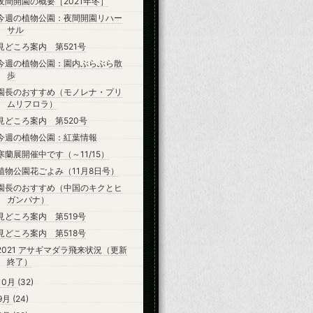
夜間開園の概要［2021年冬］
今週の植物公園：夜間開園リハー
サル
見どころ案内 第521号
今週の植物公園：園内ぶらぶら散
歩
園長のおすすめ（モノレナ・プリ
ムリフロラ）
見どころ案内 第520号
今週の植物公園：紅葉情報
寒蘭展開催中です（～11/15）
植物公園花ごよみ（11月8日号）
園長のおすすめ（中国のキクとヒ
ガンバナ）
見どころ案内 第519号
見どころ案内 第518号
2021 アサギマダラ飛来状況（更新
終了）
10月
(32)
9月
(24)