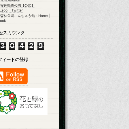
市安佐動物公園【公式】
zoo) | Twitter
森林公園こんちゅう館 - Home |
ook
セスカウンタ
3
0
4
2
9
Sフィードの登録