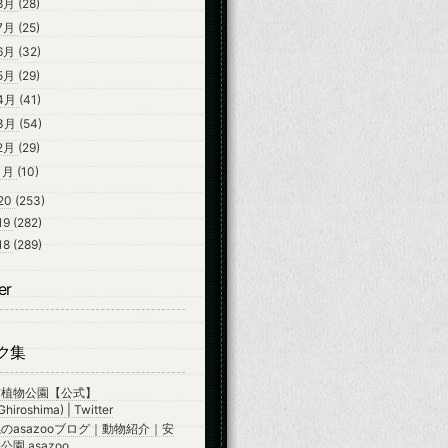
8月
(28)
7月
(25)
6月
(32)
5月
(29)
4月
(41)
3月
(54)
2月
(29)
1月
(10)
20
(253)
19
(282)
18
(289)
er
ク集
市植物公園【公式】
hiroshima) | Twitter
のasazooブログ｜動物紹介｜安
園 asazoo