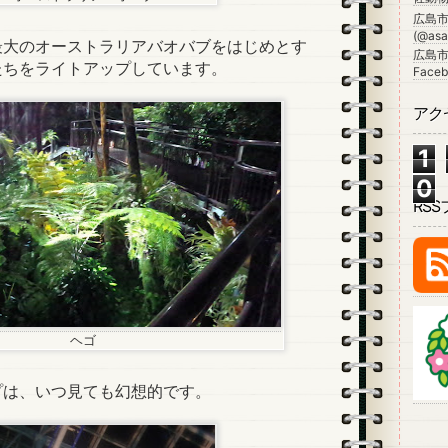
広島
(@asa_
大のオーストラリアバオバブをはじめとす
広島市
たちをライトアップしています。
Faceb
アク
1
0
RS
ヘゴ
は、いつ見ても幻想的です。