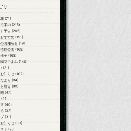
ゴリ
の花
(711)
ころ案内
(215)
ント予告
(205)
のおすすめ
(191)
会のお知らせ
(191)
の植物公園
(169)
の様子
(168)
公園花ごよみ
(140)
室
(121)
のお知らせ
(107)
らだより
(84)
ント報告
(80)
開園
(47)
会
(41)
報道
(40)
ーる
(32)
バブ
(31)
他お知らせ
(30)
テスト
(28)