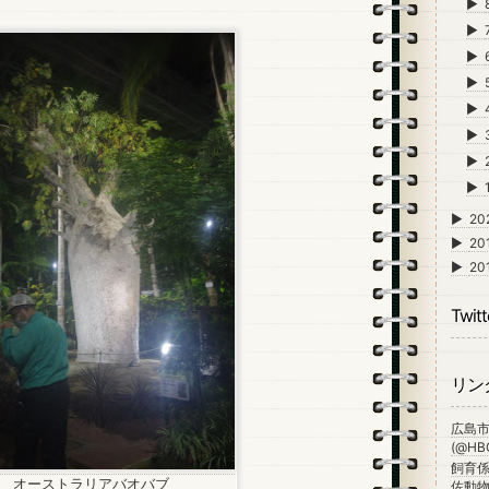
►
►
►
►
►
►
►
►
►
20
►
20
►
20
Twitt
リン
広島
(@HBG
飼育係
オーストラリアバオバブ
佐動物公