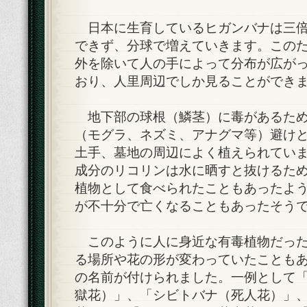
日本に生育しているヒガンバナは三倍
できず、分球で増えていきます。この
外を除いて人の手によって分布が広が
おり、人里周辺でしか見ることができ
地下部の球根（鱗茎）に毒があるため
（モグラ、ネズミ、アナグマ等）避け
土手、墓地の周辺によく植えられていま
成分のリコリンは水に晒すと抜けるた
植物として食べられたこともあったよ
が不十分で亡くなることもあったそう
このように人に身近な有毒植物だった
る場所や花の形が変わっていたことも
の名前が付けられました。一例として
獄花）」、「シビトバナ（死人花）」