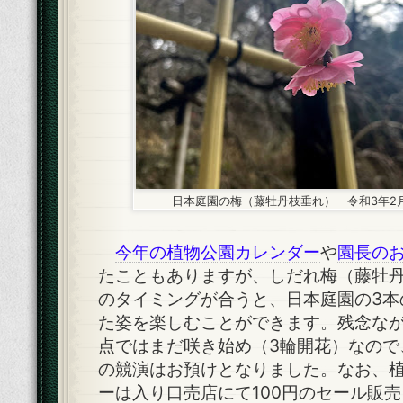
日本庭園の梅（藤牡丹枝垂れ） 令和3年2月
今年の植物公園カレンダー
や
園長の
たこともありますが、しだれ梅（
藤牡
のタイミングが合うと、日本庭園の3本
た姿を楽しむことができます。残念なが
点ではまだ咲き始め（3輪開花）なので
の競演はお預けとなりました。なお、
ーは入り口売店にて100円のセール販