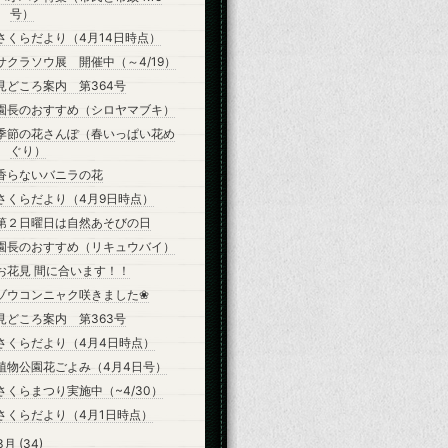
号）
さくらだより（4月14日時点）
サクラソウ展 開催中（～4/19）
見どころ案内 第364号
園長のおすすめ（シロヤマブキ）
季節の花さんぽ（春いっぱい花め
ぐり）
香らないバニラの花
さくらだより（4月9日時点）
第２日曜日は自然あそびの日
園長のおすすめ（リキュウバイ）
お花見 間に合います！！
ゾウコンニャク咲きました❀
見どころ案内 第363号
さくらだより（4月4日時点）
植物公園花ごよみ（4月4日号）
さくらまつり実施中（~4/30）
さくらだより（4月1日時点）
3月
(34)