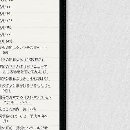
9月
(22)
8月
(14)
7月
(24)
6月
(18)
5月
(27)
4月
(41)
黄金週間はクレマチス展へ（～
5/6）
バラの開花状況（4/30時点）
季節の花さんぽ（祝リニューア
ル！大温室を歩いてみよう）
植物公園花ごよみ（4月28日号）
春の洋ラン展が始まりました（～
5/3）
園長のおすすめ（クレマチス モン
タナ ルーベンス）
見どころ案内 第366号
展示会のお知らせ（平成30年5
月）
連休直前 見頃のバラ（4/26時