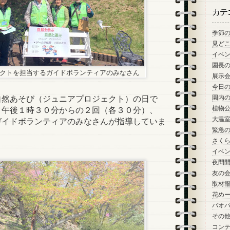
カテ
季節
見ど
イベ
園長
クトを担当するガイドボランティアのみなさん
展示
今日
然あそび（ジュニアプロジェクト）の日で
園内
植物
と午後１時３０分からの２回（各３０分）、
大温
ガイドボランティアのみなさんが指導していま
緊急
さく
イベ
夜間
友の
取材
花め
バオ
その
コン