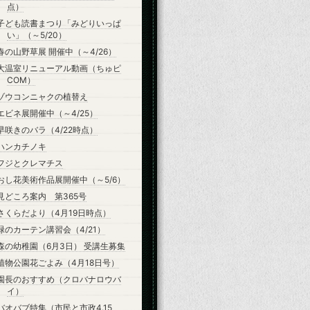
点）
子ども読書まつり「みどりいっぱ
い」（～5/20）
春の山野草展 開催中（～4/26）
大温室リニューアル動画（ちゅピ
COM）
ゾウコンニャクの植替え
エビネ展開催中（～4/25）
早咲きのバラ（4/22時点）
ハンカチノキ
フジとクレマチス
おし花美術作品展開催中（～5/6）
見どころ案内 第365号
さくらだより（4月19日時点）
緑のカーテン講習会（4/21）
森の幼稚園（6月3日） 受講生募集
植物公園花ごよみ（4月18日号）
園長のおすすめ（クロバナロウバ
イ）
バオバブ特集（市民と市政4.15