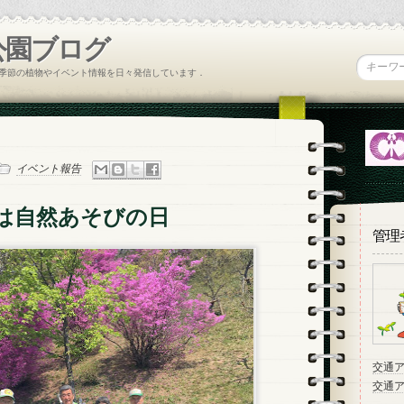
公園ブログ
季節の植物やイベント情報を日々発信しています．
イベント報告
は自然あそびの日
管理
交通
交通