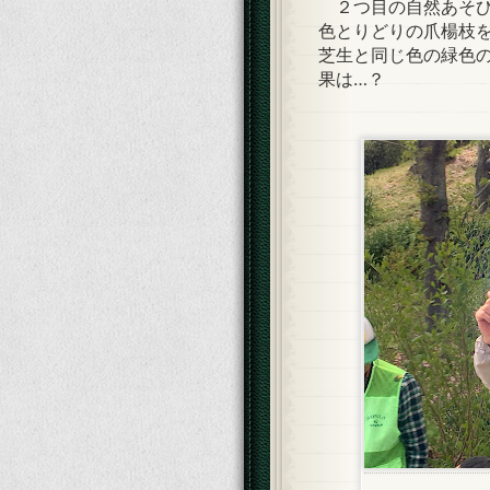
２つ目の自然あそび
色とりどりの爪楊枝
芝生と同じ色の緑色
果は…？