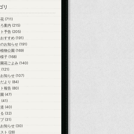
ゴリ
の花
(711)
ころ案内
(215)
ント予告
(205)
のおすすめ
(191)
会のお知らせ
(191)
の植物公園
(169)
の様子
(168)
公園花ごよみ
(140)
室
(121)
のお知らせ
(107)
らだより
(84)
ント報告
(80)
開園
(47)
会
(41)
報道
(40)
ーる
(32)
バブ
(31)
他お知らせ
(30)
テスト
(28)