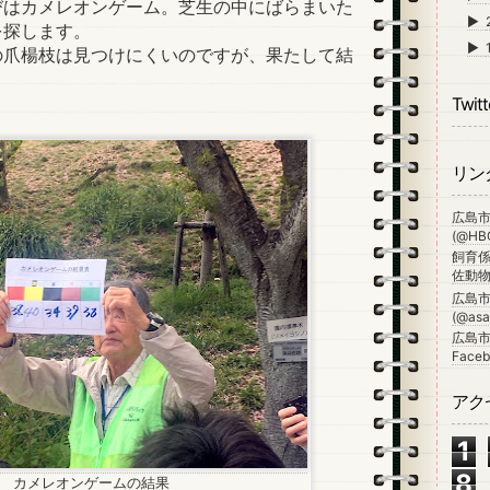
はカメレオンゲーム。芝生の中にばらまいた
►
を探します。
►
の爪楊枝は見つけにくいのですが、果たして結
Twitt
リン
広島
(@HBG
飼育係
佐動物公
広島
(@asa_
広島市
Faceb
アク
1
8
カメレオンゲームの結果