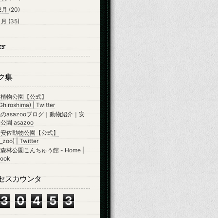
2月
(20)
1月
(35)
er
ク集
市植物公園【公式】
hiroshima) | Twitter
のasazooブログ｜動物紹介｜安
園 asazoo
市安佐動物公園【公式】
zoo) | Twitter
森林公園こんちゅう館 - Home |
ook
セスカウンタ
3
0
4
5
3