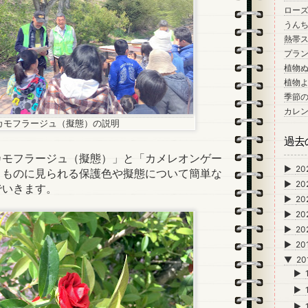
ロー
うん
熱帯
プラン
植物
植物
季節
カレ
カモフラージュ（擬態）の説明
過去
モフラージュ（擬態）」と「カメレオンゲー
►
20
きものに見られる保護色や擬態について簡単な
►
20
でいきます。
►
20
►
20
►
20
►
20
▼
20
►
►
►