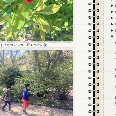
►
►
►
►
►
▼
イタカカマツカに咲くバラの花