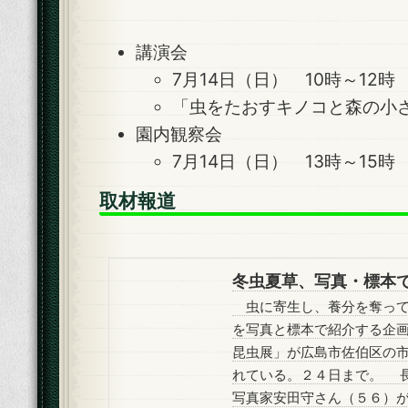
講演会
7月14日（日） 10時～12時
「虫をたおすキノコと森の小
園内観察会
7月14日（日） 13時～15時
取材報道
冬虫夏草、写真・標
虫に寄生し、養分を奪って
を写真と標本で紹介する企
昆虫展」が広島市佐伯区の
れている。２４日まで。 
写真家安田守さん（５６）が国