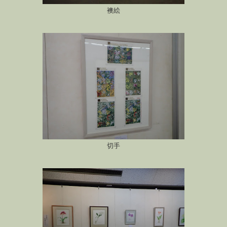
襖絵
切手