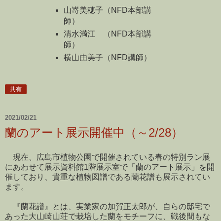
山嵜美穂子（NFD本部講
師）
清水満江 （NFD本部講
師）
横山由美子（NFD講師）
共有
2021/02/21
蘭のアート展示開催中（～2/28）
現在、広島市植物公園で開催されている春の特別ラン展
にあわせて展示資料館1階展示室で「蘭のアート展示」を開
催しており、貴重な植物図譜である蘭花譜も展示されてい
ます。
『蘭花譜』とは、実業家の加賀正太郎が、自らの邸宅で
あった大山崎山荘で栽培した蘭をモチーフに、戦後間もな