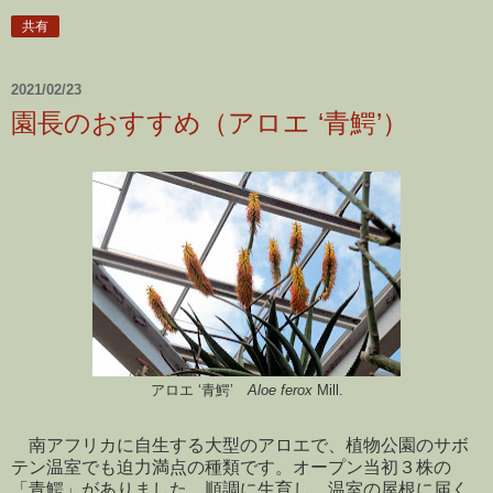
共有
2021/02/23
園長のおすすめ（アロエ ‘青鰐’）
アロエ ‘青鰐’
Aloe ferox
Mill.
南アフリカに自生する大型のアロエで、植物公園のサボ
テン温室でも迫力満点の種類です。オープン当初３株の
「青鰐」がありました。順調に生育し、温室の屋根に届く