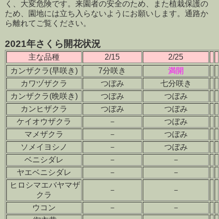
く、大変危険です。来園者の安全のため、また植栽保護の
ため、園地には立ち入らないようにお願いします。通路か
ら離れてご覧ください。
2021年さくら開花状況
主な品種
2/15
2/25
カンザクラ(早咲き)
7分咲き
満開
カワヅザクラ
つぼみ
七分咲き
カンザクラ(晩咲き)
つぼみ
つぼみ
カンヒザクラ
つぼみ
つぼみ
ケイオウザクラ
－
つぼみ
マメザクラ
－
つぼみ
ソメイヨシノ
－
つぼみ
ベニシダレ
－
－
ヤエベニシダレ
－
－
ヒロシマエバヤマザ
－
－
クラ
ウコン
－
－