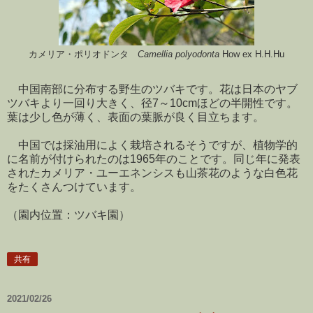
カメリア・ポリオドンタ
Camellia polyodonta
How ex H.H.Hu
中国南部に分布する野生のツバキです。花は日本のヤブ
ツバキより一回り大きく、径7～10cmほどの半開性です。
葉は少し色が薄く、表面の葉脈が良く目立ちます。
中国では採油用によく栽培されるそうですが、植物学的
に名前が付けられたのは1965年のことです。同じ年に発表
されたカメリア・ユーエネンシスも山茶花のような白色花
をたくさんつけています。
（園内位置：ツバキ園）
共有
2021/02/26