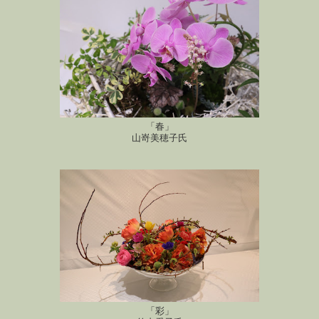
「春」
山嵜美穂子氏
「彩」