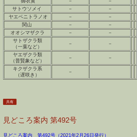
御衣黄
－
－
サトウソメイ
－
－
ヤエベニトラノオ
－
－
関山
－
－
オオシマザクラ
－
－
サトザクラ類
－
－
（一葉など）
ヤエザクラ類
－
－
（普賢象など）
キクザクラ系
－
（遅咲き）
共有
見どころ案内 第492号
見どころ案内 第492号（2021年2月26日発行）