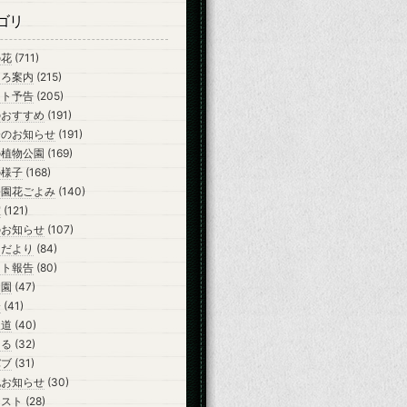
ゴリ
の花
(711)
ころ案内
(215)
ント予告
(205)
のおすすめ
(191)
会のお知らせ
(191)
の植物公園
(169)
の様子
(168)
公園花ごよみ
(140)
室
(121)
のお知らせ
(107)
らだより
(84)
ント報告
(80)
開園
(47)
会
(41)
報道
(40)
ーる
(32)
バブ
(31)
他お知らせ
(30)
テスト
(28)