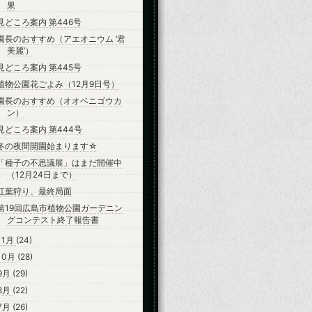
果
見どころ案内 第446号
園長のおすすめ（アエオニウム ‘君
美麗’）
見どころ案内 第445号
植物公園花ごよみ（12月9日号）
園長のおすすめ（オオベニゴウカ
ン）
見どころ案内 第444号
冬の夜間開園始まります☆
「種子の不思議展」はまだ開催中
（12月24日まで）
紅葉狩り、最終局面
第19回広島市植物公園ガーデニン
グコンテスト終了報告書
11月
(24)
10月
(28)
9月
(29)
8月
(22)
7月
(26)