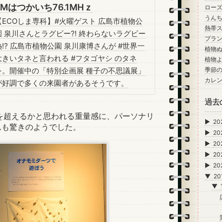
FMはつかいち76.1MHｚ
ロー
うん
【ECOしま専科】#火曜ゲスト 広島市植物公
熱帯
園 泉川さんとラグビー⁈ 終わらないラグビー
プラン
熱⁉︎ 広島市植物公園 泉川康博さんが #世界一
植物
大きいタネと言われる #フタゴヤシ のタネ
植物
を。開催中の「特別企画展 種子の不思議展」
季節
カレ
が好調で多くの来園者があるそうです。
過去
を超えるかと思われる重量感に、パーソナリ
►
20
んも驚きのようでした。
►
20
►
20
►
20
►
20
▼
20
▼