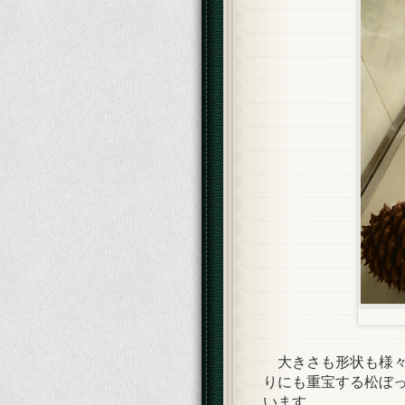
大きさも形状も様々
りにも重宝する松ぼっ
います。