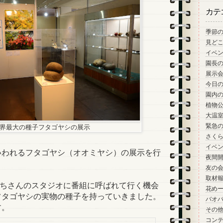
カテ
季節
見ど
イベ
園長
展示
今日
園内
植物
大温
緊急
界最大の種子フタゴヤシの展示
さく
イベ
われるフタゴヤシ（オオミヤシ）の展示を行
夜間
友の
取材
いちさんのスタジオに番組に呼ばれて行く機会
花め
フタゴヤシの実物の種子を持っていきました。
バオ
す。
その
コン