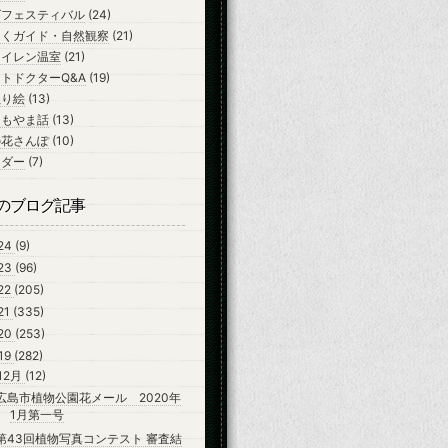
ズフェスティバル
(24)
ちくガイド・自然観察
(21)
スイレン温室
(21)
トドクターQ&A
(19)
ぬり絵
(13)
よもやま話
(13)
の花さんぽ
(10)
ンダー
(7)
のブログ記事
24
(9)
23
(96)
22
(205)
21
(335)
20
(253)
19
(282)
12月
(12)
広島市植物公園花メール 2020年
1月第一号
第43回植物写真コンテスト 審査結