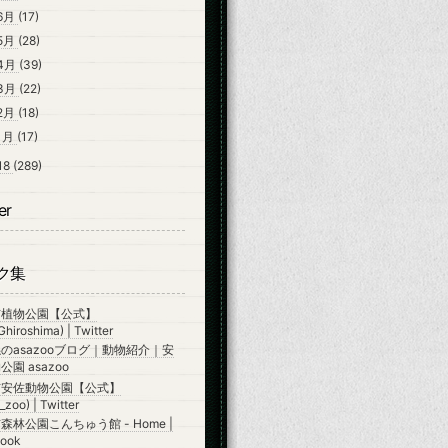
6月
(17)
5月
(28)
4月
(39)
3月
(22)
2月
(18)
1月
(17)
18
(289)
er
ク集
市植物公園【公式】
hiroshima) | Twitter
のasazooブログ｜動物紹介｜安
園 asazoo
市安佐動物公園【公式】
zoo) | Twitter
森林公園こんちゅう館 - Home |
ook