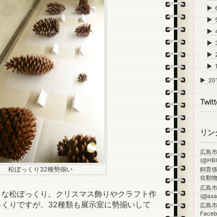
►
►
►
►
►
►
►
20
Twitt
リン
広島
(@HBG
松ぼっくり32種勢揃い
飼育係
佐動物公
広島
な松ぼっくり。クリスマス飾りやクラフト作
(@asa_
くりですが、32種類も展示室に勢揃いして
広島市
Faceb