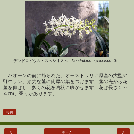
デンドロビウム・スぺシオスム
Dendrobium speciosum
Sm.
バオーンの前に飾られた、オーストラリア原産の大型の
野生ラン。頑丈な茎に肉厚の葉をつけます。茎の先から花
茎を伸ばし、多くの花を房状に咲かせます。花は長さ２～
４
cm
、香りがあります。
共有
‹
›
ホーム