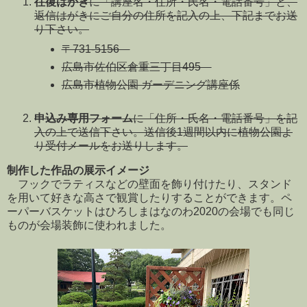
往復はがき
に「講座名・住所・氏名・電話番号」と、
返信はがきにご自分の住所を記入の上、下記までお送
り下さい。
〒731-5156
広島市佐伯区倉重三丁目495
広島市植物公園 ガーデニング講座係
申込み専用フォーム
に「住所・氏名・電話番号」を記
入の上で送信下さい。送信後1週間以内に植物公園よ
り受付メールをお送りします。
制作した作品の展示イメージ
フックでラティスなどの壁面を飾り付けたり、スタンド
を用いて好きな高さで観賞したりすることができます。ペ
ーパーバスケットはひろしまはなのわ2020の会場でも同じ
ものが会場装飾に使われました。