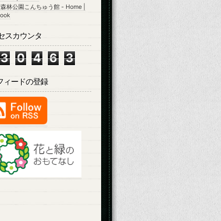
森林公園こんちゅう館 - Home |
ook
セスカウンタ
3
0
4
6
3
Sフィードの登録