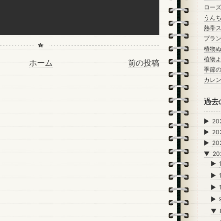
ロー
うん
熱帯
プラン
植物
植物
ホーム
前の投稿
季節
カレ
過去
►
20
►
20
►
20
▼
20
►
►
►
►
▼