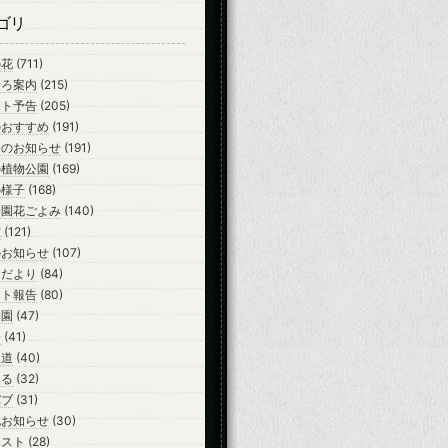
ゴリ
の花
(711)
ころ案内
(215)
ント予告
(205)
のおすすめ
(191)
会のお知らせ
(191)
の植物公園
(169)
の様子
(168)
公園花ごよみ
(140)
室
(121)
のお知らせ
(107)
らだより
(84)
ント報告
(80)
開園
(47)
会
(41)
報道
(40)
ーる
(32)
バブ
(31)
他お知らせ
(30)
テスト
(28)