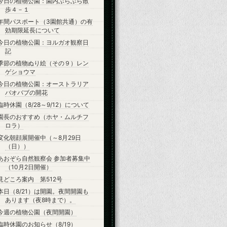
今日の植物公園：園内ぶらぶら散
歩４－１
年間パスポート（3園館共通）の有
効期限延長について
今日の植物公園：ヨルガオ観察日
記
季節の植物ぬり絵（その９）レン
ゲショウマ
今日の植物公園：オーストラリア
バオバブの開花
臨時休園（8/28～9/12）について
園長のおすすめ（ホヤ・ムルチフ
ロラ）
変化朝顔展開催中（～8月29日
（日））
あおぞら自然観察会 参加者募集中
（10月2日開催）
見どころ案内 第512号
本日（8/21）は開園。夜間開園も
あります（夜8時まで）。
今週の植物公園（夜間開園）
臨時休園のお知らせ（8/19）