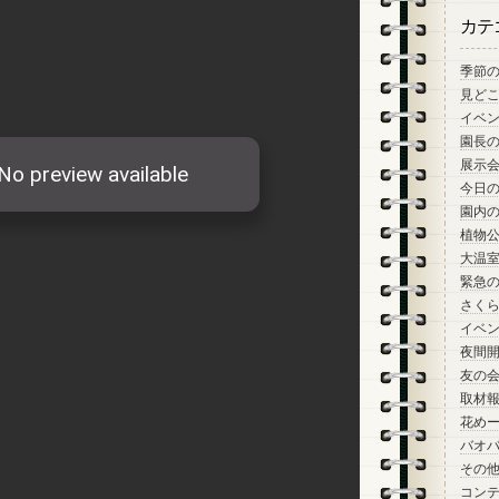
カテ
季節
見ど
イベ
園長
展示
今日
園内
植物
大温
緊急
さく
イベ
夜間
友の
取材
花め
バオ
その
コン