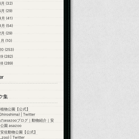
6月
(32)
5月
(29)
4月
(41)
3月
(54)
2月
(29)
1月
(10)
20
(253)
19
(282)
18
(289)
er
ク集
市植物公園【公式】
hiroshima) | Twitter
のasazooブログ｜動物紹介｜安
園 asazoo
市安佐動物公園【公式】
zoo) | Twitter