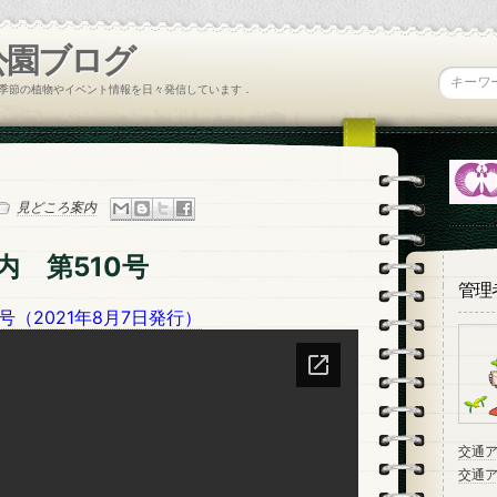
公園ブログ
季節の植物やイベント情報を日々発信しています．
見どころ案内
内 第510号
管理
号（2021年8月7日発行）
交通
交通