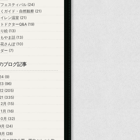
ズフェスティバル
(24)
ちくガイド・自然観察
(21)
スイレン温室
(21)
トドクターQ&A
(19)
ぬり絵
(13)
よもやま話
(13)
の花さんぽ
(10)
ンダー
(7)
のブログ記事
24
(9)
23
(96)
22
(205)
21
(335)
12月
(15)
11月
(16)
10月
(32)
9月
(24)
8月
(28)