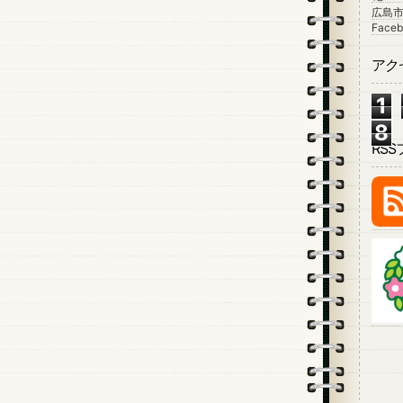
広島市
Faceb
アク
1
8
RS