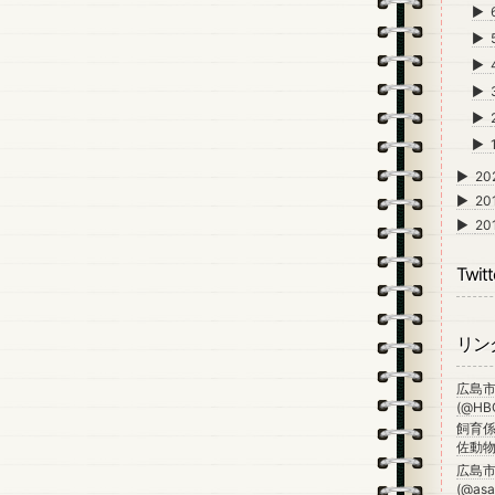
►
►
►
►
►
►
►
20
►
20
►
20
Twitt
リン
広島
(@HBG
飼育係
佐動物公
広島
(@asa_