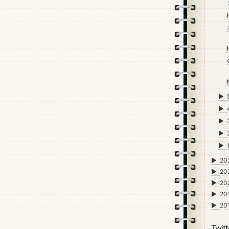
►
►
►
►
►
►
20
►
20
►
20
►
20
►
20
Twitt