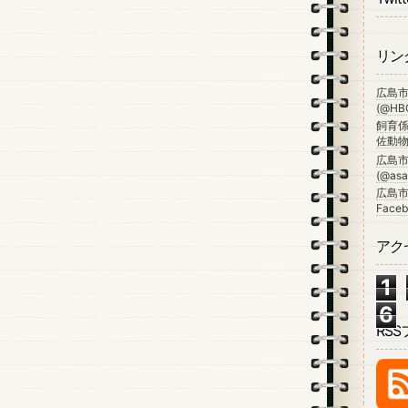
リン
広島
(@HBG
飼育係
佐動物公
広島
(@asa_
広島市
Faceb
アク
1
6
RS