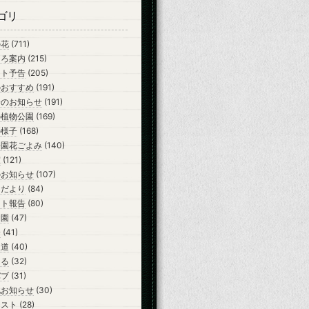
ゴリ
の花
(711)
ころ案内
(215)
ント予告
(205)
のおすすめ
(191)
会のお知らせ
(191)
の植物公園
(169)
の様子
(168)
公園花ごよみ
(140)
室
(121)
のお知らせ
(107)
らだより
(84)
ント報告
(80)
開園
(47)
会
(41)
報道
(40)
ーる
(32)
バブ
(31)
他お知らせ
(30)
テスト
(28)