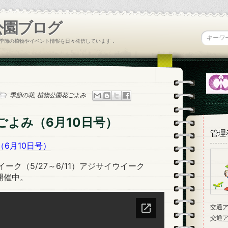
公園ブログ
季節の植物やイベント情報を日々発信しています．
季節の花
,
植物公園花ごよみ
ごよみ（6月10日号）
管理
6月10日号）
ーク（5/27～6/11）アジサイウイーク
）開催中。
交通
交通