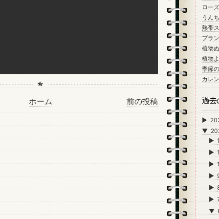
ロー
うん
熱帯
プラン
植物
植物
季節
カレ
過去
ホーム
前の投稿
►
20
▼
20
►
►
►
►
►
►
▼