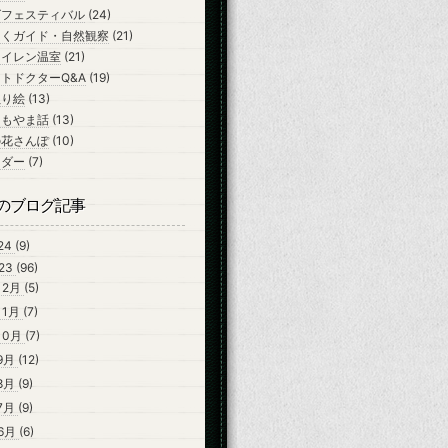
ズフェスティバル
(24)
ちくガイド・自然観察
(21)
スイレン温室
(21)
トドクターQ&A
(19)
ぬり絵
(13)
よもやま話
(13)
の花さんぽ
(10)
ンダー
(7)
のブログ記事
24
(9)
23
(96)
12月
(5)
11月
(7)
10月
(7)
9月
(12)
8月
(9)
7月
(9)
6月
(6)