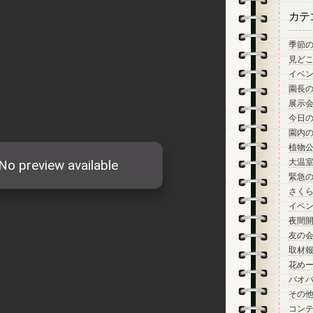
カテ
季節
見ど
イベ
園長
展示
今日
園内
植物
大温
緊急
さく
イベ
夜間
友の
取材
花め
バオ
その
コン