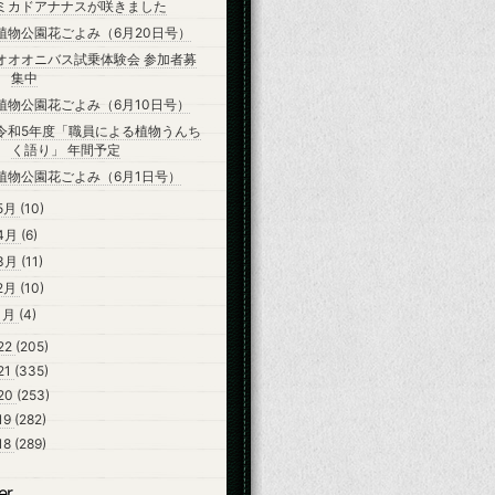
ミカドアナナスが咲きました
植物公園花ごよみ（6月20日号）
オオオニバス試乗体験会 参加者募
集中
植物公園花ごよみ（6月10日号）
令和5年度「職員による植物うんち
く語り」 年間予定
植物公園花ごよみ（6月1日号）
5月
(10)
4月
(6)
3月
(11)
2月
(10)
1月
(4)
22
(205)
21
(335)
20
(253)
19
(282)
18
(289)
er