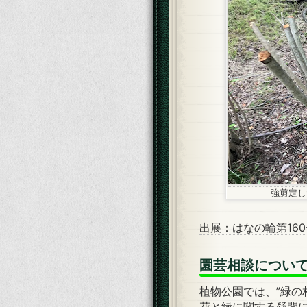
強剪定し
出展：はなの輪第16
園芸相談につい
植物公園では、”緑の
花と緑に関する疑問