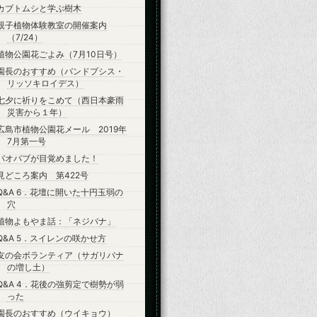
カブトムシと学ぶ樹木
親子植物体験教室の開催案内
（7/24）
植物公園花ごよみ（7月10日号）
園長のおすすめ（バンドプシス・
リッソキロイデス）
七夕に祈りをこめて（西日本豪雨
災害から１年）
広島市植物公園花メール 2019年
7月第一号
バオバブが目覚めました！
見どころ案内 第422号
Q&A 6．花壇に開いた十円玉弱の
穴
植物よもやま話：「ネジバナ」
Q&A 5．スイレンの咲かせ方
友の会ボランティア（サガリバナ
の増し土）
Q&A 4．花後の強剪定で樹勢が弱
った
園長のおすすめ（ウイキョウ）