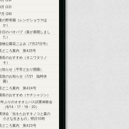
8月
(22)
7月
(26)
夏の野草園（レンゲショウマほ
か）
今日のバオバブ（葉が展開しまし
た）
植物公園花ごよみ（7月27日号）
見どころ案内 第425号
園長のおすすめ（タニワタリノ
キ）
お知らせ（平常どおり開園）
緊急のお知らせ（7/21 臨時休
園）
見どころ案内 第424号
園長のおすすめ（ヤチシャジン）
2年ぶりのオオオニバス試乗体験会
（8/14・17・18・20）
講演会「虫をたおすキノコと森の
小さな生きもの」明日10時
見どころ案内 第423号