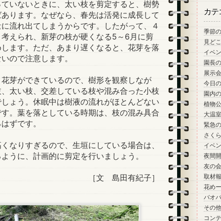
っていないときに、太い枝を剪定すると、樹勢
カテ
ばあります。なぜなら、春先は活発に成長して
量に流れ出てしまうからです。したがって、４
季節
考えられ、新芽の枝が硬くなる5～6月に剪
見ど
めします。ただ、あまり遅くなると、花芽を落
イベ
ないので注意します。
園長
展示
花芽ができているので、樹形を観察しなが
今日
枝、太い枝、交差している枝や混み合った小枝
園内
でしょう。休眠中は樹液の流れがほとんどない
植物
です。葉を落としている時期は、枝の混み具合
大温
るはずです。
緊急
さく
くなりすぎるので、生垣にしている場合は、
イベ
るように、計画的に剪定を行いましょう。
夜間
友の
［文 島田有紀子］
取材
花め
バオ
その
コン