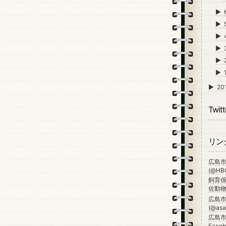
►
►
►
►
►
►
►
20
Twitt
リン
広島
(@HBG
飼育係
佐動物公
広島
(@asa_
広島市
Faceb