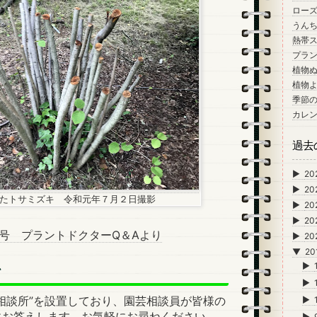
ロー
うん
熱帯
プラン
植物
植物
季節
カレ
過去
►
20
►
20
たトサミズキ 令和元年７月２日撮影
►
20
►
20
0号 プラントドクターQ＆Aより
►
20
▼
20
►
て
►
相談所”を設置しており、園芸相談員が皆様の
►
にお答えします。お気軽にお尋ねください。
►