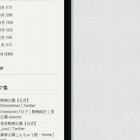
6月
(17)
5月
(28)
4月
(39)
3月
(22)
2月
(18)
1月
(17)
18
(289)
er
ク集
市植物公園【公式】
hiroshima) | Twitter
のasazooブログ｜動物紹介｜安
園 asazoo
市安佐動物公園【公式】
zoo) | Twitter
森林公園こんちゅう館 - Home |
ook