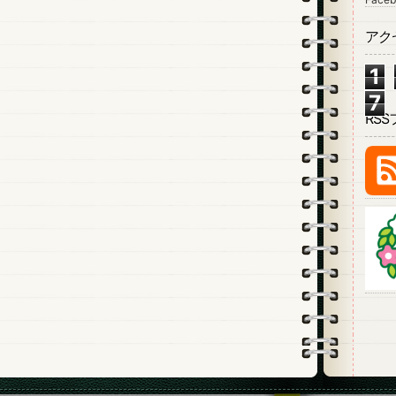
アク
1
7
RS