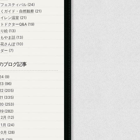
ズフェスティバル
(24)
ちくガイド・自然観察
(21)
スイレン温室
(21)
トドクターQ&A
(19)
ぬり絵
(13)
よもやま話
(13)
の花さんぽ
(10)
ンダー
(7)
のブログ記事
24
(9)
23
(96)
22
(205)
21
(335)
20
(253)
19
(282)
12月
(12)
11月
(24)
10月
(28)
9月
(29)