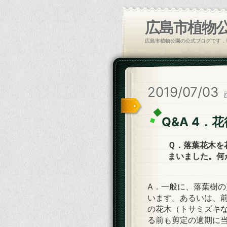
広島市植物
広島市植物公園の公式ブログです．
2019/07/03
Q&A 4
Ｑ．落葉花木を
まいました。何
A．一般に、落葉樹
います。あるいは、
の花木（トサミズキ
る前も剪定の適期に