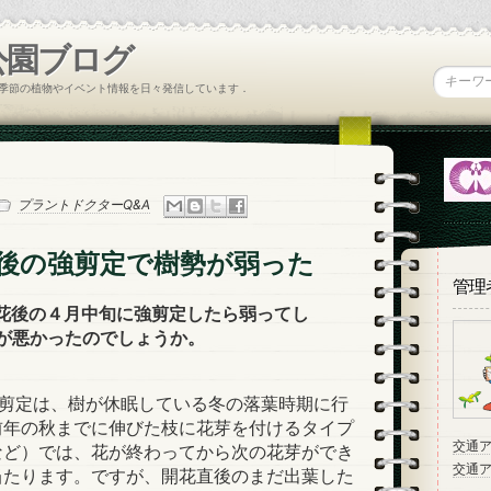
公園ブログ
季節の植物やイベント情報を日々発信しています．
プラントドクターQ&A
．花後の強剪定で樹勢が弱った
管理
花後の４月中旬に強剪定したら弱ってし
が悪かったのでしょうか。
の剪定は、樹が休眠している冬の落葉時期に行
前年の秋までに伸びた枝に花芽を付けるタイプ
交通
など）では、花が終わってから次の花芽ができ
交通
当たります。ですが、開花直後のまだ出葉した