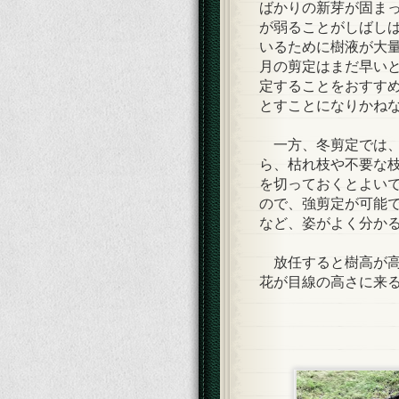
ばかりの新芽が固ま
が弱ることがしばし
いるために樹液が大
月の剪定はまだ早いと
定することをおすす
とすことになりかね
一方、冬剪定では、
ら、枯れ枝や不要な
を切っておくとよい
ので、強剪定が可能
など、姿がよく分か
放任すると樹高が高
花が目線の高さに来