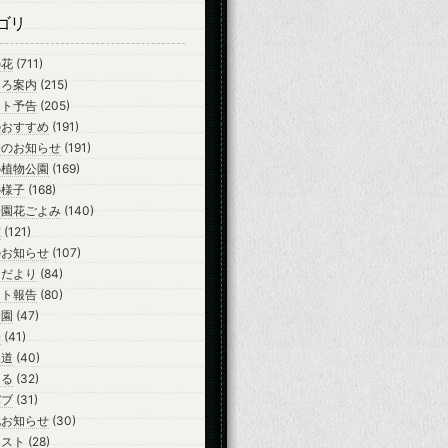
ゴリ
の花
(711)
ころ案内
(215)
ント予告
(205)
のおすすめ
(191)
会のお知らせ
(191)
の植物公園
(169)
の様子
(168)
公園花ごよみ
(140)
室
(121)
のお知らせ
(107)
らだより
(84)
ント報告
(80)
開園
(47)
会
(41)
報道
(40)
ーる
(32)
バブ
(31)
他お知らせ
(30)
テスト
(28)