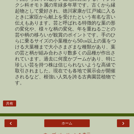
クシ科オモト属の常緑多年草です。古くから縁
起物として愛好され、徳川家康が江戸城に入る
ときに家臣から献上を受けたという有名な言い
伝えもあります。芸と呼ばれる特徴的な葉の形
の変化や、様々な柄の変化、年を重ねるごとの
芸や柄の移ろいが観賞のポイントです。手のひ
らに乗るサイズの小葉種から50㎝以上の葉をつ
ける大葉種まで大小さまざまな種類があり、葉
の芸と柄が組み合わさり数多くの品種が作出さ
れています。過去に何度かブームがあり、特に
珍しい芸を持つ株は信じられないような高値で
取引されました。現在でも各地で展示会が開催
されるなど、根強い人気を誇る古典園芸植物で
す。
共有
‹
›
ホーム