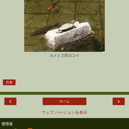
カメと２匹のコイ
共有
‹
›
ホーム
ウェブ バージョンを表示
管理者