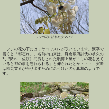
フジの花に訪れたクマバチ
フジの花の下にはミヤコワスレが咲いています。漢字で
書くと「都忘れ」。名前の由来は、鎌倉幕府討伐の承久の
乱で敗れ、佐渡に島流しされた順徳上皇が「この花を見て
いると都の事を忘れられる」と仰られたとか・・・ 実際
は園芸業者が売り出すために名付けたのが真相のようで
す。