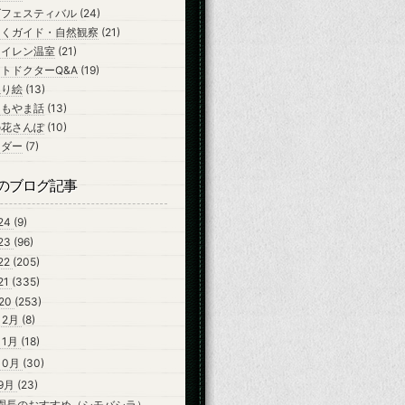
ズフェスティバル
(24)
ちくガイド・自然観察
(21)
スイレン温室
(21)
トドクターQ&A
(19)
ぬり絵
(13)
よもやま話
(13)
の花さんぽ
(10)
ンダー
(7)
のブログ記事
24
(9)
23
(96)
22
(205)
21
(335)
20
(253)
12月
(8)
11月
(18)
10月
(30)
9月
(23)
園長のおすすめ（シモバシラ）