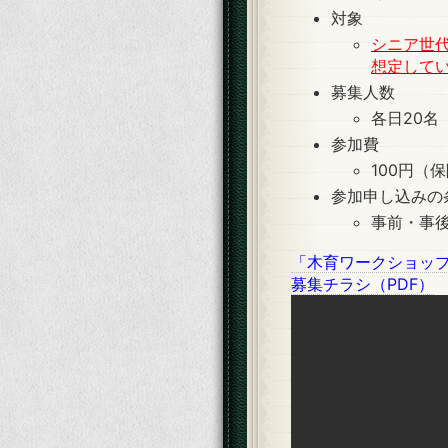
対象
シニア世
想定して
募集人数
各日20名
参加費
100円（
参加申し込みの
事前・事
「木育ワークショッ
募集チラシ（PDF）