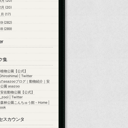
3月
(20)
2月
(20)
1月
(17)
19
(282)
18
(289)
er
ク集
市植物公園【公式】
hiroshima) | Twitter
のasazooブログ｜動物紹介｜安
園 asazoo
市安佐動物公園【公式】
zoo) | Twitter
森林公園こんちゅう館 - Home |
ook
セスカウンタ