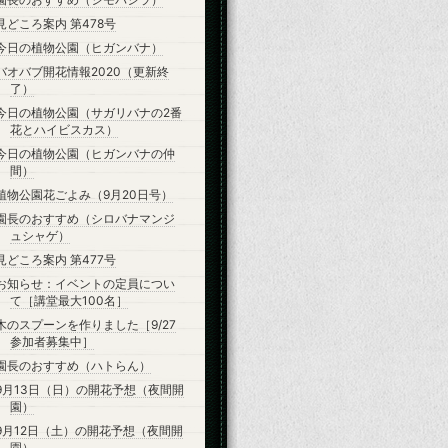
見どころ案内 第478号
今日の植物公園（ヒガンバナ）
バオバブ開花情報2020（更新終
了）
今日の植物公園（サガリバナの2番
花とハイビスカス）
今日の植物公園（ヒガンバナの仲
間）
植物公園花ごよみ（9月20日号）
園長のおすすめ（シロバナマンジ
ュシャゲ）
見どころ案内 第477号
お知らせ：イベントの定員につい
て［講堂最大100名］
木のスプーンを作りました［9/27
参加者募集中］
園長のおすすめ（ハトらん）
9月13日（日）の開花予想（夜間開
園）
9月12日（土）の開花予想（夜間開
園）