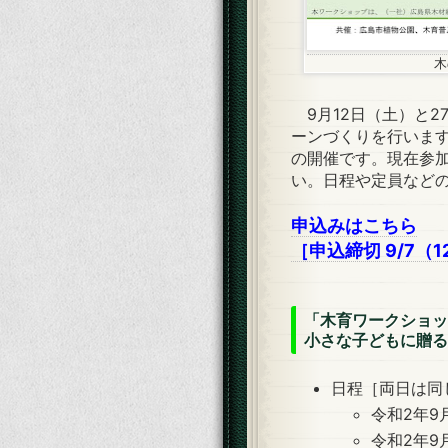
木
9月12日（土）と2
ーンづくりを行いま
の開催です。現在参
い。日程や定員など
申込みはこちら
［申込締切 9/7（
「木育ワークショッ
小さな子どもに贈る
日程［両日は同
令和2年9月
令和2年9月