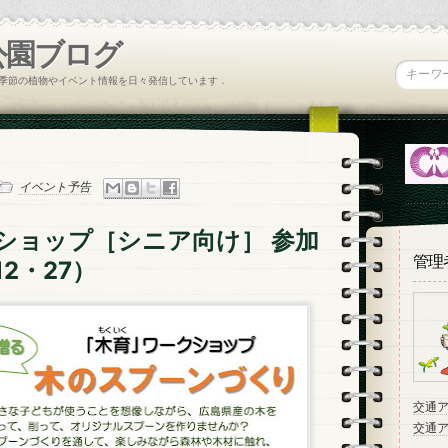
公園ブログ
季節の植物やイベント情報を日々発信しています．
イベント予告
ショップ［シニア向け］ 参加
管理
12・27）
交通
交通