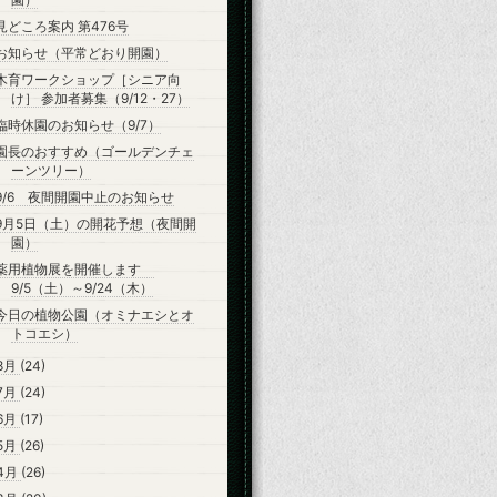
見どころ案内 第476号
お知らせ（平常どおり開園）
木育ワークショップ［シニア向
け］ 参加者募集（9/12・27）
臨時休園のお知らせ（9/7）
園長のおすすめ（ゴールデンチェ
ーンツリー）
9/6 夜間開園中止のお知らせ
9月5日（土）の開花予想（夜間開
園）
薬用植物展を開催します
9/5（土）～9/24（木）
今日の植物公園（オミナエシとオ
トコエシ）
8月
(24)
7月
(24)
6月
(17)
5月
(26)
4月
(26)