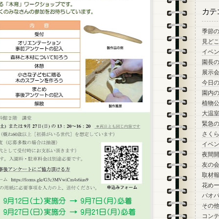
カテ
季節
見ど
イベ
園長
展示
今日
園内
植物
大温
緊急
さく
イベ
夜間
友の
取材
花め
バオ
その
コン