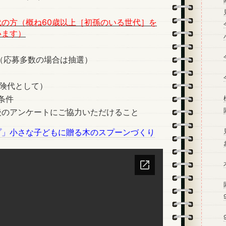
代の方（概ね60歳以上［初孫のいる世代］を
います）
（応募多数の場合は抽選）
保険代として）
条件
後のアンケートにご協力いただけること
プ」小さな子どもに贈る木のスプーンづくり