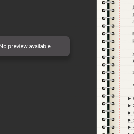
►
►
►
►
►