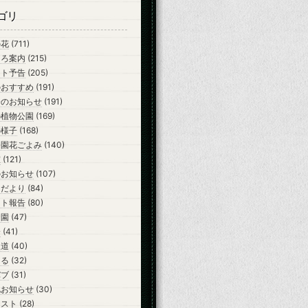
ゴリ
の花
(711)
ころ案内
(215)
ント予告
(205)
のおすすめ
(191)
会のお知らせ
(191)
の植物公園
(169)
の様子
(168)
公園花ごよみ
(140)
室
(121)
のお知らせ
(107)
らだより
(84)
ント報告
(80)
開園
(47)
会
(41)
報道
(40)
ーる
(32)
バブ
(31)
他お知らせ
(30)
テスト
(28)