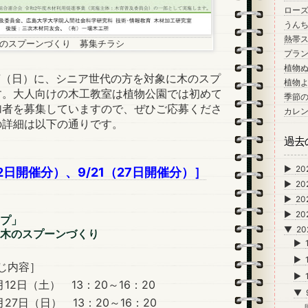
ロー
うん
熱帯
のスプーンづくり 募集チラシ
プラン
植物
7（日）に、シニア世代の方を対象に木のスプ
植物
す。大人向けの木工教室は植物公園では初めて
季節
加者を募集していますので、ぜひご応募くださ
カレ
の詳細は以下の通りです。
過去
►
20
12日開催分）、9/21（27日開催分）］
►
20
►
20
►
20
プ」
▼
20
木のスプーンづくり
►
►
じ内容］
►
12日（土） 13：20～16：20
▼
27日（日） 13：20～16：20