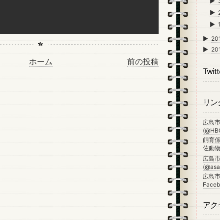
►
►
►
►
20
►
20
ホーム
前の投稿
Twitt
リン
広島
(@HBG
飼育係
佐動物公
広島
(@asa_
広島市
Faceb
アク