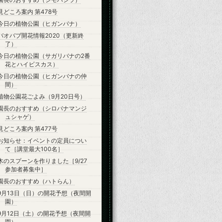
見どころ案内 第478号
今日の植物公園（ヒガンバナ）
バオバブ開花情報2020（更新終
了）
今日の植物公園（サガリバナの2番
花とハイビスカス）
今日の植物公園（ヒガンバナの仲
間）
植物公園花ごよみ（9月20日号）
園長のおすすめ（シロバナマンジ
ュシャゲ）
見どころ案内 第477号
お知らせ：イベントの定員につい
て［講堂最大100名］
木のスプーンを作りました［9/27
参加者募集中］
園長のおすすめ（ハトらん）
9月13日（日）の開花予想（夜間開
園）
9月12日（土）の開花予想（夜間開
園）