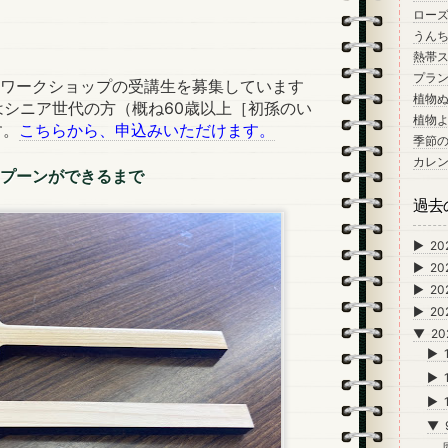
ロー
うん
）
熱帯
プラン
同ワークショップの受講生を募集しています
植物
象はシニア世代の方（概ね60歳以上［初孫のい
植物
す。
こちらから、申込みいただけます。
季節
カレ
プーンができるまで
過去
►
20
►
20
►
20
►
20
▼
20
►
►
►
▼