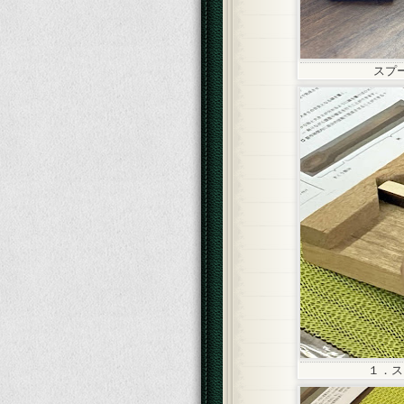
スプ
１．ス