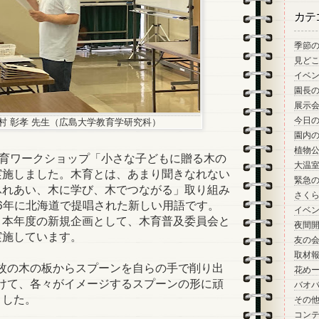
カテ
季節
見ど
イベ
園長
展示
今日
村 彰孝 先生（広島大学教育学研究科）
園内
植物
木育ワークショップ「小さな子どもに贈る木の
大温
実施しました。木育とは、あまり聞きなれない
緊急
ふれあい、木に学び、木でつながる」取り組み
さく
6年に北海道で提唱された新しい用語です。
イベ
、本年度の新規企画として、木育普及委員会と
夜間
実施しています。
友の
取材
枚の木の板からスプーンを自らの手で削り出
花め
けて、各々がイメージするスプーンの形に頑
バオ
ました。
その
コン