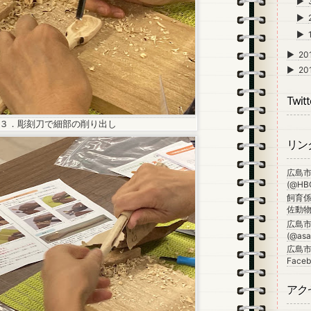
►
►
►
►
20
►
20
Twitt
３．彫刻刀で細部の削り出し
リン
広島
(@HBG
飼育係
佐動物公
広島
(@asa_
広島市
Faceb
アク