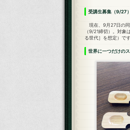
受講生募集（9/27
現在、9月27日の
（9/21締切）。対
る世代］を想定）で
世界に一つだけのス