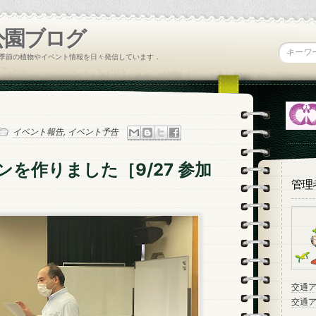
公園ブログ
季節の植物やイベント情報を日々発信しています．
イベント報告
,
イベント予告
を作りました［9/27 参加
管理
交通
交通