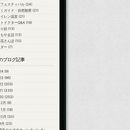
ズフェスティバル
(24)
ちくガイド・自然観察
(21)
スイレン温室
(21)
トドクターQ&A
(19)
ぬり絵
(13)
よもやま話
(13)
の花さんぽ
(10)
ンダー
(7)
のブログ記事
24
(9)
23
(96)
22
(205)
21
(335)
20
(253)
12月
(8)
11月
(18)
10月
(30)
9月
(23)
園長のおすすめ（シモバシラ）