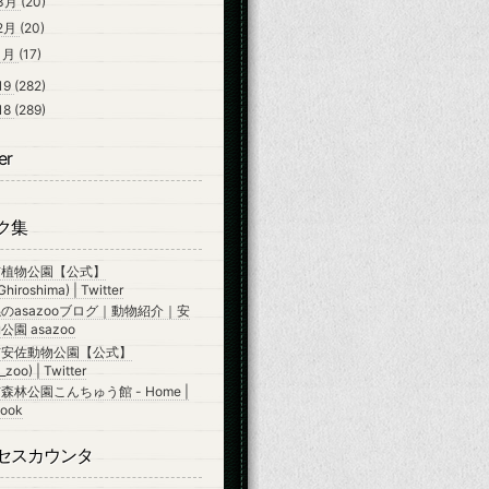
3月
(20)
2月
(20)
1月
(17)
19
(282)
18
(289)
er
ク集
市植物公園【公式】
hiroshima) | Twitter
のasazooブログ｜動物紹介｜安
園 asazoo
市安佐動物公園【公式】
zoo) | Twitter
森林公園こんちゅう館 - Home |
ook
セスカウンタ