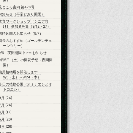
見どころ案内 第476号
お知らせ（平常どおり開園）
木育ワークショップ［シニア向
け］ 参加者募集（9/12・27）
臨時休園のお知らせ（9/7）
園長のおすすめ（ゴールデンチェ
ーンツリー）
9/6 夜間開園中止のお知らせ
9月5日（土）の開花予想（夜間開
園）
薬用植物展を開催します
9/5（土）～9/24（木）
今日の植物公園（オミナエシとオ
トコエシ）
8月
(24)
7月
(24)
6月
(17)
5月
(26)
4月
(26)