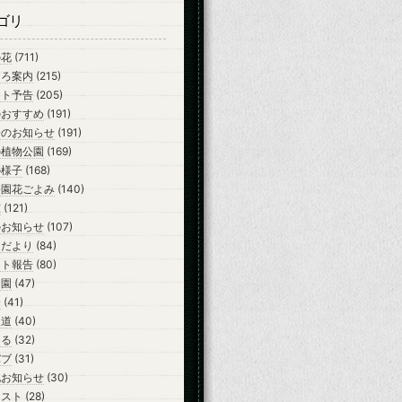
ゴリ
の花
(711)
ころ案内
(215)
ント予告
(205)
のおすすめ
(191)
会のお知らせ
(191)
の植物公園
(169)
の様子
(168)
公園花ごよみ
(140)
室
(121)
のお知らせ
(107)
らだより
(84)
ント報告
(80)
開園
(47)
会
(41)
報道
(40)
ーる
(32)
バブ
(31)
他お知らせ
(30)
テスト
(28)