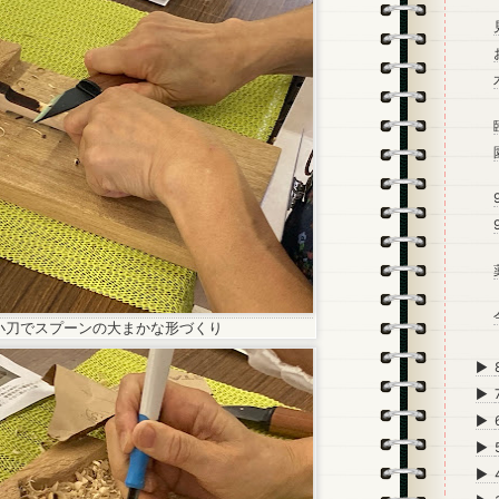
小刀でスプーンの大まかな形づくり
►
►
►
►
►