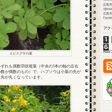
広島
(@asa_
広島市
Faceb
アク
1
6
RS
エビスグサの葉
ずれも偶数羽状複葉（中央の1本の軸の左右
の数が偶数のもの）で、ハブソウは小葉の先が
は先が丸くなっています。