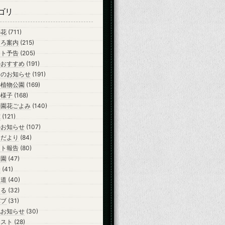
ゴリ
の花
(711)
ころ案内
(215)
ント予告
(205)
のおすすめ
(191)
会のお知らせ
(191)
の植物公園
(169)
の様子
(168)
公園花ごよみ
(140)
室
(121)
のお知らせ
(107)
らだより
(84)
ント報告
(80)
開園
(47)
会
(41)
報道
(40)
ーる
(32)
バブ
(31)
他お知らせ
(30)
テスト
(28)