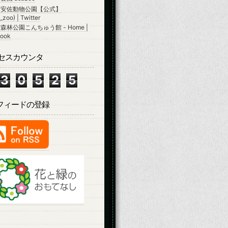
市安佐動物公園【公式】
zoo) | Twitter
森林公園こんちゅう館 - Home |
ook
セスカウンタ
3
0
5
2
5
Sフィードの登録