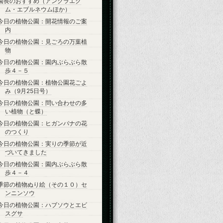
園長のおすすめ（アングラエク
ム・エブルネウムほか）
今日の植物公園：開花情報のご案
内
今日の植物公園：見ごろの万葉植
物
今日の植物公園：園内ぶらぶら散
歩４－５
今日の植物公園：植物公園花ごよ
み（9月25日号）
今日の植物公園：問い合わせの多
い植物（と蝶）
今日の植物公園：ヒガンバナの花
のつくり
今日の植物公園：実りの季節が近
づいてきました
今日の植物公園：園内ぶらぶら散
歩４－４
季節の植物ぬり絵（その１０）セ
ンニンソウ
今日の植物公園：ハブソウとエビ
スグサ