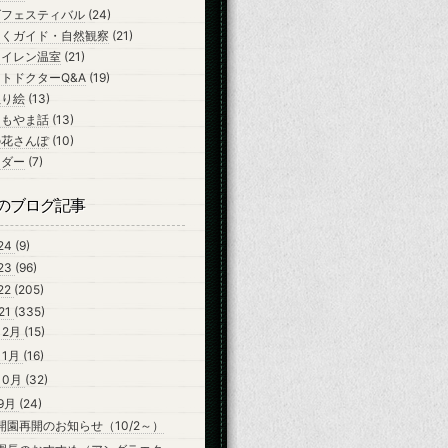
ズフェスティバル
(24)
ちくガイド・自然観察
(21)
スイレン温室
(21)
トドクターQ&A
(19)
ぬり絵
(13)
よもやま話
(13)
の花さんぽ
(10)
ンダー
(7)
のブログ記事
24
(9)
23
(96)
22
(205)
21
(335)
12月
(15)
11月
(16)
10月
(32)
9月
(24)
開園再開のお知らせ（10/2～）