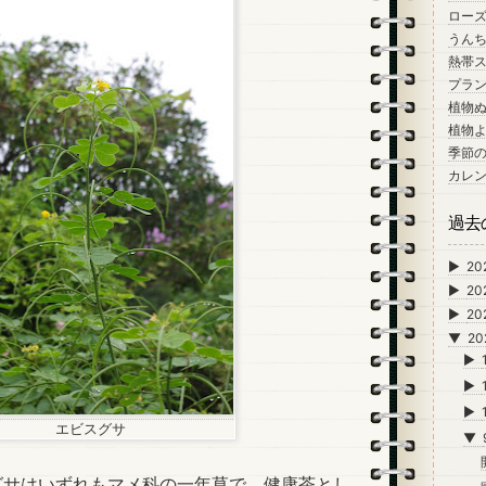
ロー
うん
熱帯
プラン
植物
植物
季節
カレ
過去
►
20
►
20
►
20
▼
20
►
►
►
エビスグサ
▼
サはいずれもマメ科の一年草で、健康茶とし