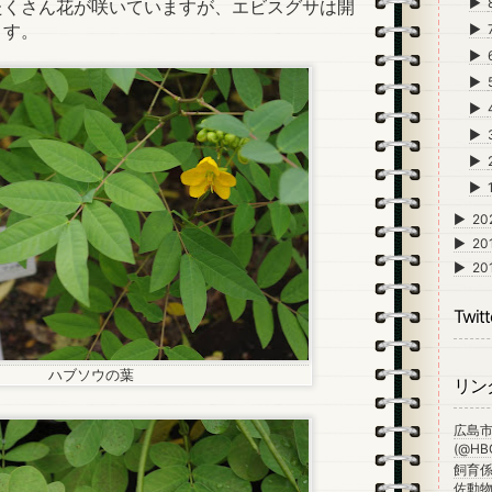
►
くさん花が咲いていますが、エビスグサは開
ます。
►
►
►
►
►
►
►
►
20
►
20
►
20
Twitt
ハブソウの葉
リン
広島
(@HBG
飼育係
佐動物公