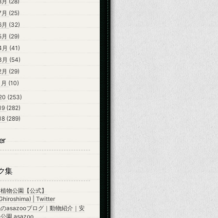
8月
(28)
7月
(25)
6月
(32)
5月
(29)
4月
(41)
3月
(54)
2月
(29)
1月
(10)
20
(253)
19
(282)
18
(289)
er
ク集
市植物公園【公式】
hiroshima) | Twitter
のasazooブログ｜動物紹介｜安
園 asazoo