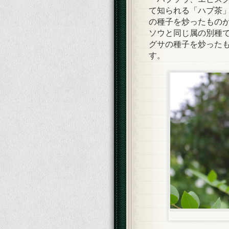
て知られる「ハブ茶
の種子を炒ったもの
ソウと同じ属の別種
グサの種子を炒った
す。