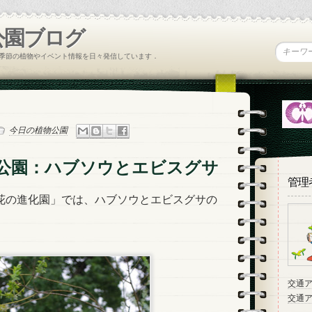
公園ブログ
季節の植物やイベント情報を日々発信しています．
今日の植物公園
公園：ハブソウとエビスグサ
管理
花の進化園」では、ハブソウとエビスグサの
。
交通
交通