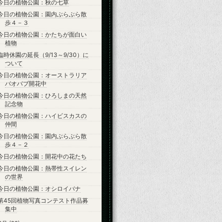
今日の植物公園：秋の七草
今日の植物公園：園内ぶらぶら散
歩４－３
今日の植物公園：かたちが面白い
植物
臨時休園の延長（9/13～9/30）に
ついて
今日の植物公園：オーストラリア
バオバブ開花中
今日の植物公園：ひろしまの天然
記念物
今日の植物公園：ハイビスカスの
仲間
今日の植物公園：園内ぶらぶら散
歩４－２
今日の植物公園：開花中の花たち
今日の植物公園：熱帯性スイレン
の世界
今日の植物公園：オシロイバナ
第45回植物写真コンテスト作品募
集中