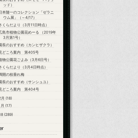
ッド）
日本随一のコレクション「ゼラニ
ウム展」（～4/17）
さくらだより（3月11日時点）
広島市植物公園花めーる （2019年
3月第1号）
園長のおすすめ（カンヒザクラ）
見どころ案内 第405号
植物公園花ごよみ（3月6日号）
さくらだより（3月4日時点）
満開の枝垂れ梅
園長のおすすめ（サンシュユ）
見どころ案内 第404号
2月
(18)
1月
(17)
18
(289)
er