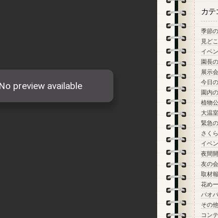
カテ
季節
見ど
イベ
園長
展示
今日
園内
植物
大温
緊急
さく
イベ
夜間
友の
取材
花め
バオ
その
コン