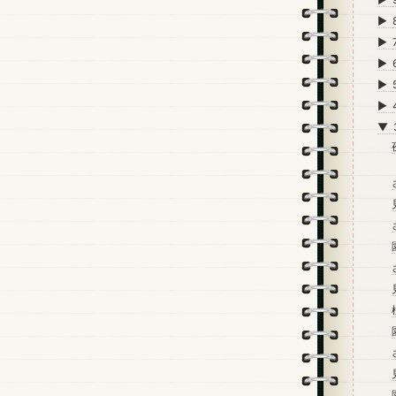
►
►
►
►
►
▼