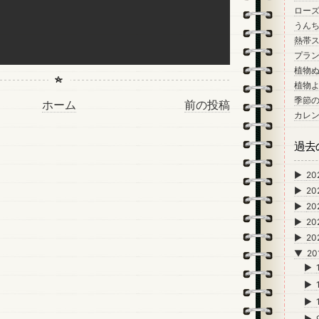
ロー
うん
熱帯
プラン
植物
植物
季節
ホーム
前の投稿
カレ
過去
►
20
►
20
►
20
►
20
►
20
▼
20
►
►
►
►