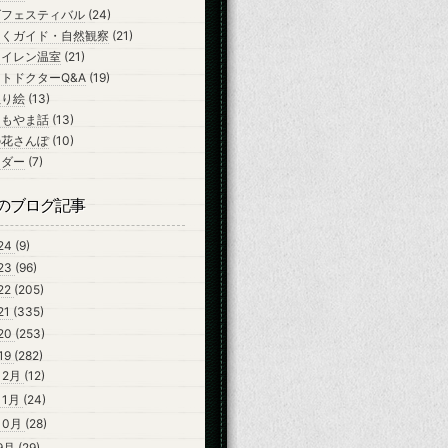
ズフェスティバル
(24)
ちくガイド・自然観察
(21)
スイレン温室
(21)
トドクターQ&A
(19)
ぬり絵
(13)
よもやま話
(13)
の花さんぽ
(10)
ンダー
(7)
のブログ記事
24
(9)
23
(96)
22
(205)
21
(335)
20
(253)
19
(282)
12月
(12)
11月
(24)
10月
(28)
9月
(29)