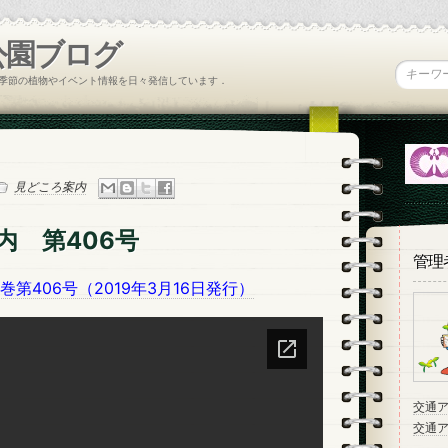
公園ブログ
季節の植物やイベント情報を日々発信しています．
見どころ案内
内 第406号
管理
巻第406号（2019年3月16日発行）
交通
交通