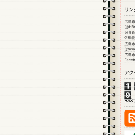
リン
広島
(@HBG
飼育係
佐動物公
広島
(@asa_
広島市
Faceb
アク
1
9
RS