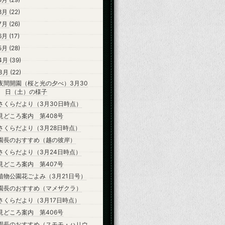
8月
(22)
7月
(26)
6月
(17)
5月
(28)
4月
(39)
3月
(22)
夜間開園（桜と光の夕べ）3月30
日（土）の様子
さくらだより（3月30日時点）
見どころ案内 第408号
さくらだより（3月28日時点）
園長のおすすめ（越の彼岸）
さくらだより（3月24日時点）
見どころ案内 第407号
植物公園花ごよみ（3月21日号）
園長のおすすめ（マメザクラ）
さくらだより（3月17日時点）
見どころ案内 第406号
園長のおすすめ（スモモ・ハリウ