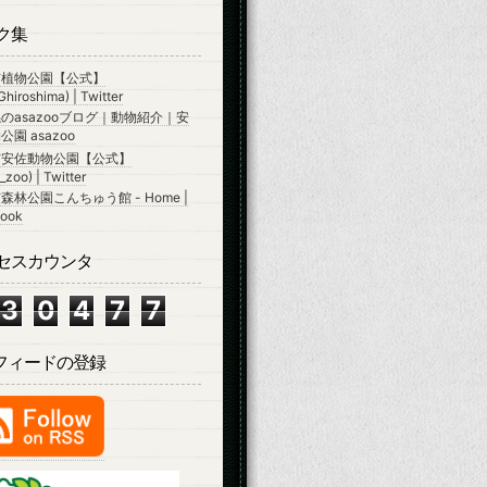
ク集
市植物公園【公式】
hiroshima) | Twitter
のasazooブログ｜動物紹介｜安
園 asazoo
市安佐動物公園【公式】
zoo) | Twitter
森林公園こんちゅう館 - Home |
ook
セスカウンタ
3
0
4
7
7
Sフィードの登録