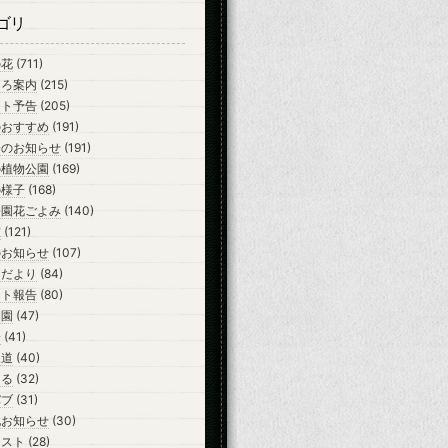
ゴリ
の花
(711)
ころ案内
(215)
ント予告
(205)
のおすすめ
(191)
会のお知らせ
(191)
の植物公園
(169)
の様子
(168)
公園花ごよみ
(140)
室
(121)
のお知らせ
(107)
らだより
(84)
ント報告
(80)
開園
(47)
会
(41)
報道
(40)
ーる
(32)
バブ
(31)
他お知らせ
(30)
テスト
(28)