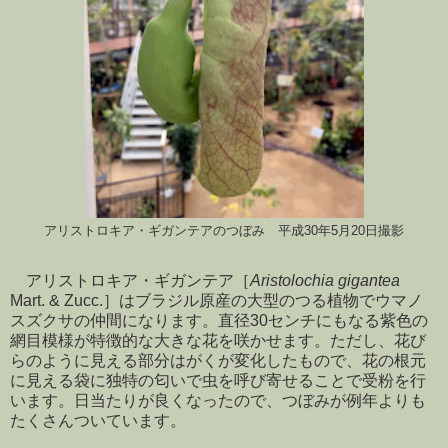
アリストロキア・ギガンテアのつぼみ 平成30年5月20日撮影
アリストロキア・ギガンテア［
Aristolochia gigantea
Mart. & Zucc.］はブラジル原産の大型のつる植物でウマノ
スズクサの仲間になります。直径30センチにもなる紫色の
網目模様が特徴的な大きな花を咲かせます。ただし、花び
らのように見える部分はがくが変化したもので、花の根元
に見える袋に独特の匂いで虫を呼び寄せることで受粉を行
います。日当たりが良くなったので、つぼみが例年よりも
たくさんついています。