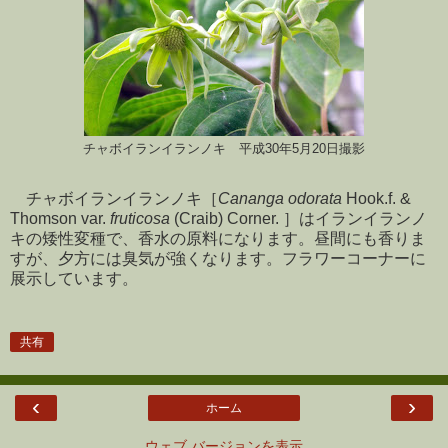
チャボイランイランノキ 平成30年5月20日撮影
チャボイランイランノキ［
Cananga odorata
Hook.f. &
Thomson var.
fruticosa
(Craib) Corner. ］はイランイランノ
キの矮性変種で、香水の原料になります。昼間にも香りま
すが、夕方には臭気が強くなります。フラワーコーナーに
展示しています。
共有
‹
›
ホーム
ウェブ バージョンを表示