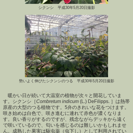
シクンシ 平成30年5月20日撮影
勢いよく伸びたシクンシのつる 平成30年5月20日撮影
暖かい日が続いて大温室の植物が次々と開花していま
す。シクンシ［
Combretum indicum
(L.) DeFilipps. ］は熱帯
原産の大型のつる植物です。5弁のきれいな花をつけます。
咲き始めは白色で、咲き進むに連れて赤色が濃くなりま
す。良い香りがするのですが、残念ながらデッキから遠く
で咲いているので、匂いを感じるのは難しいかもしれませ
ん。成熟した果実は駆虫薬（虫下し）として利用されてい