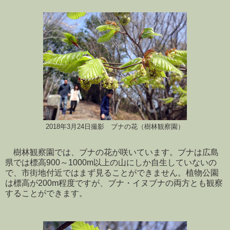
2018年3月24日撮影 ブナの花（樹林観察園）
樹林観察園では、ブナの花が咲いています。ブナは広島
県では標高900～1000m以上の山にしか自生していないの
で、市街地付近ではまず見ることができません。植物公園
は標高が200m程度ですが、ブナ・イヌブナの両方とも観察
することができます。