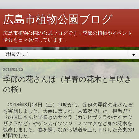
広島市植物公園ブログ
広島市植物公園の公式ブログです．季節の植物やイベント
情報を日々発信しています．
▼
2018/03/25
季節の花さんぽ（早春の花木と早咲き
の桜）
2018年3月24日（土）11時から、定例の季節の花さんぽ
を実施しました。天候に恵まれ、大盛況でした。担当ガイ
ドの原田さんと早咲きのサクラ（カンヒザクラやケイオウ
ザクラなど）やゲンカイツツジ・ミツマタなど春の花木を
観察しました。
春を探しながら坂道を上り下りした充実の1
時間でした。