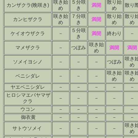
咲き始
５分咲
散り始
カンザクラ(晩咲き)
満開
散り
め
き
め
咲き始
７分咲
散り始
散り
カンヒザクラ
満開
め
き
め
め
５分咲
ケイオウザクラ
－
満開
終わり
－
き
咲き始
マメザクラ
－
つぼみ
満開
満開
め
咲き
ソメイヨシノ
－
－
－
つぼみ
め
咲き始
咲き
ベニシダレ
－
－
－
め
め
ヤエベニシダレ
－
－
－
－
－
ヒロシマエバヤマザ
－
－
－
－
－
クラ
ウコン
－
－
－
－
－
御衣黄
－
－
－
－
－
咲き
サトウソメイ
－
－
－
－
め