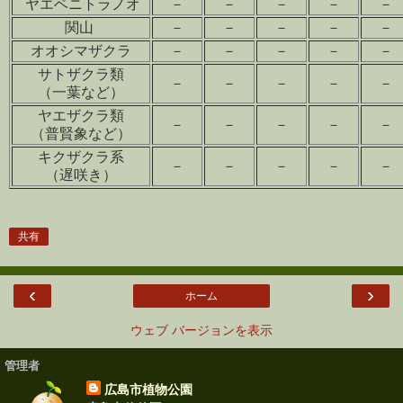
ヤエベニトラノオ
－
－
－
－
－
関山
－
－
－
－
－
オオシマザクラ
－
－
－
－
－
サトザクラ類
－
－
－
－
－
（一葉など）
ヤエザクラ類
－
－
－
－
－
（普賢象など）
キクザクラ系
－
－
－
－
－
（遅咲き）
共有
‹
›
ホーム
ウェブ バージョンを表示
管理者
広島市植物公園