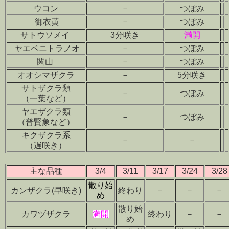
ウコン
－
つぼみ
御衣黄
－
つぼみ
サトウソメイ
3分咲き
満開
ヤエベニトラノオ
－
つぼみ
関山
－
つぼみ
オオシマザクラ
－
5分咲き
サトザクラ類
－
つぼみ
（一葉など）
ヤエザクラ類
－
つぼみ
（普賢象など）
キクザクラ系
－
－
（遅咲き）
主な品種
3/4
3/11
3/17
3/24
3/28
散り始
カンザクラ(早咲き)
終わり
－
－
－
め
散り始
カワヅザクラ
満開
終わり
－
－
め