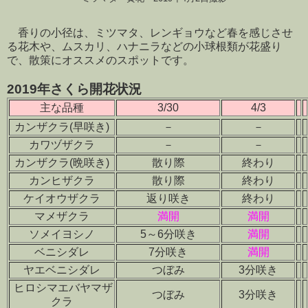
香りの小径は、ミツマタ、レンギョウなど春を感じさせ
る花木や、ムスカリ、ハナニラなどの小球根類が花盛り
で、散策にオススメのスポットです。
2019年さくら開花状況
主な品種
3/30
4/3
カンザクラ(早咲き)
－
－
カワヅザクラ
－
－
カンザクラ(晩咲き)
散り際
終わり
カンヒザクラ
散り際
終わり
ケイオウザクラ
返り咲き
終わり
マメザクラ
満開
満開
ソメイヨシノ
5～6分咲き
満開
ベニシダレ
7分咲き
満開
ヤエベニシダレ
つぼみ
3分咲き
ヒロシマエバヤマザ
つぼみ
3分咲き
クラ