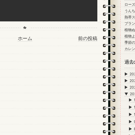
ロー
うん
熱帯
プラン
植物
植物
ホーム
前の投稿
季節
カレ
過去
►
20
►
20
►
20
▼
20
►
►
►
►
►