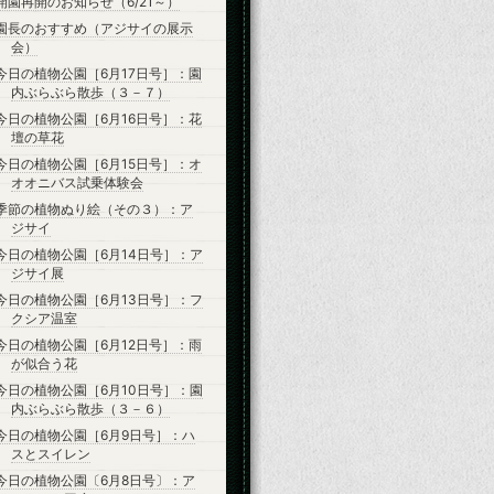
開園再開のお知らせ（6/21～）
園長のおすすめ（アジサイの展示
会）
今日の植物公園［6月17日号］：園
内ぶらぶら散歩（３－７）
今日の植物公園［6月16日号］：花
壇の草花
今日の植物公園［6月15日号］：オ
オオニバス試乗体験会
季節の植物ぬり絵（その３）：ア
ジサイ
今日の植物公園［6月14日号］：ア
ジサイ展
今日の植物公園［6月13日号］：フ
クシア温室
今日の植物公園［6月12日号］：雨
が似合う花
今日の植物公園［6月10日号］：園
内ぶらぶら散歩（３－６）
今日の植物公園［6月9日号］：ハ
スとスイレン
今日の植物公園〔6月8日号〕：ア