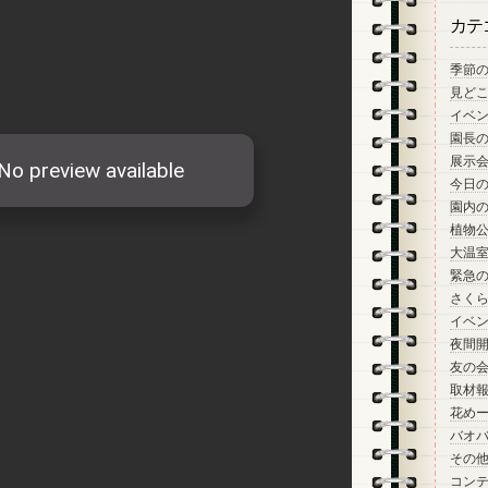
カテ
季節
見ど
イベ
園長
展示
今日
園内
植物
大温
緊急
さく
イベ
夜間
友の
取材
花め
バオ
その
コン