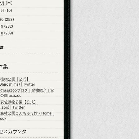
2月
(29)
1月
(10)
20
(253)
19
(282)
18
(289)
er
ク集
市植物公園【公式】
hiroshima) | Twitter
のasazooブログ｜動物紹介｜安
園 asazoo
市安佐動物公園【公式】
zoo) | Twitter
森林公園こんちゅう館 - Home |
ook
セスカウンタ