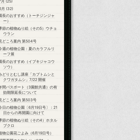
7月
(25)
6月
(32)
園長のおすすめ（トーチジンジャ
ー）
季節の植物ぬり絵（その5）ウチョ
ウラン
見どころ案内 第504号
今週の植物公園：夏のカラフルリ
ーフ展
園長のおすすめ（イブキジャコウ
ソウ）
みどりとむし講座「カブトムシと
クワガタムシ」7/22 開催
年間パスポート（3園館共通）の有
効期限延長について
見どころ案内 第503号
今日の植物公園〔6月19日号〕：21
日からの再開園に向けて
季節の植物ぬり絵（その4）ホタル
ブクロ
植物公園花ごよみ（6月19日号）