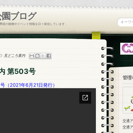
公園ブログ
季節の植物やイベント情報を日々発信しています．
見どころ案内
 第503号
管理
号（2021年6月21日発行）
交通
交通