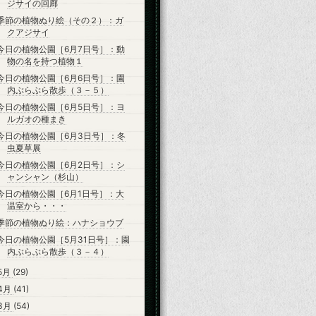
ジサイの回廊
季節の植物ぬり絵（その２）：ガ
クアジサイ
今日の植物公園［6月7日号］：動
物の名を持つ植物１
今日の植物公園［6月6日号］：園
内ぶらぶら散歩（３－５）
今日の植物公園［6月5日号］：ヨ
ルガオの種まき
今日の植物公園［6月3日号］：冬
虫夏草展
今日の植物公園［6月2日号］：シ
ャンシャン（杉山）
今日の植物公園［6月1日号］：大
温室から・・・
季節の植物ぬり絵：ハナショウブ
今日の植物公園［5月31日号］：園
内ぶらぶら散歩（３－４）
5月
(29)
4月
(41)
3月
(54)