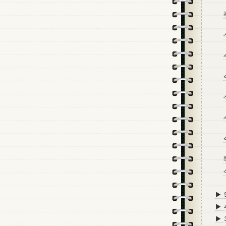
►
►
►