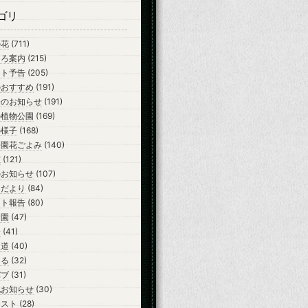
ゴリ
の花
(711)
ころ案内
(215)
ント予告
(205)
のおすすめ
(191)
会のお知らせ
(191)
の植物公園
(169)
の様子
(168)
公園花ごよみ
(140)
室
(121)
のお知らせ
(107)
らだより
(84)
ント報告
(80)
開園
(47)
会
(41)
報道
(40)
ーる
(32)
バブ
(31)
他お知らせ
(30)
テスト
(28)