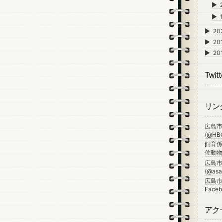
►
►
►
20
►
20
►
20
Twitt
リン
広島
(@HBG
飼育係
佐動物公
広島
(@asa_
広島市
Faceb
アク