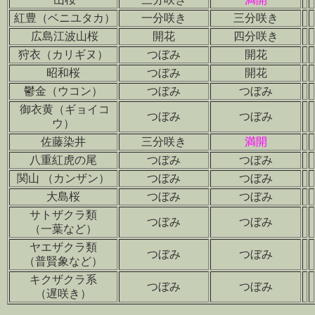
紅豊（ベニユタカ）
一分咲き
三分咲き
広島江波山桜
開花
四分咲き
狩衣（カリギヌ）
つぼみ
開花
昭和桜
つぼみ
開花
鬱金（ウコン）
つぼみ
つぼみ
御衣黄（ギョイコ
つぼみ
つぼみ
ウ）
佐藤染井
三分咲き
満開
八重紅虎の尾
つぼみ
つぼみ
関山 （カンザン）
つぼみ
つぼみ
大島桜
つぼみ
つぼみ
サトザクラ類
つぼみ
つぼみ
（一葉など）
ヤエザクラ類
つぼみ
つぼみ
（普賢象など）
キクザクラ系
つぼみ
つぼみ
（遅咲き）