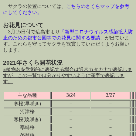
サクラの位置については、
こちらのさくらマップを参考
にしてください。
お花見について
3月15日付で広島市より
「新型コロナウイルス感染拡大防
止のための都市公園等での花見に関する要請」
が出ていま
す。これらを守ってサクラを観賞していただくようお願い
します。
2021年さくら開花状況
※植物名を学術的に表記する場合は通常カタカナで表記しま
すが、この一覧では分かりやすいように漢字で表記しま
す。
主な品種
3/24
3/27
寒桜(早咲き)
－
－
河津桜
－
－
寒桜(晩咲き)
－
－
寒緋桜
－
－
啓翁桜
－
－