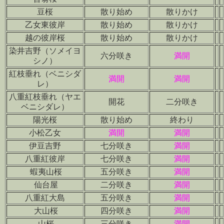
豆桜
散り始め
散りかけ
乙女東彼岸
散り始め
散りかけ
越の彼岸桜
散り始め
散りかけ
染井吉野（ソメイヨ
六分咲き
満開
シノ）
紅枝垂れ（ベニシダ
満開
満開
レ）
八重紅枝垂れ（ヤエ
開花
二分咲き
ベニシダレ）
陽光桜
散り始め
終わり
小松乙女
満開
満開
伊豆吉野
七分咲き
満開
八重紅彼岸
七分咲き
満開
蝦夷山桜
五分咲き
満開
仙台屋
二分咲き
満開
八重紅大島
五分咲き
満開
大山桜
四分咲き
満開
山桜
三分咲き
満開