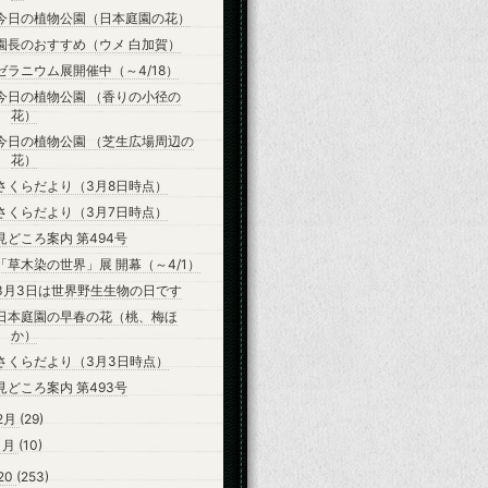
今日の植物公園（日本庭園の花）
園長のおすすめ（ウメ 白加賀）
ゼラニウム展開催中（～4/18）
今日の植物公園 （香りの小径の
花）
今日の植物公園 （芝生広場周辺の
花）
さくらだより（3月8日時点）
さくらだより（3月7日時点）
見どころ案内 第494号
「草木染の世界」展 開幕（～4/1）
3月3日は世界野生生物の日です
日本庭園の早春の花（桃、梅ほ
か）
さくらだより（3月3日時点）
見どころ案内 第493号
2月
(29)
1月
(10)
20
(253)