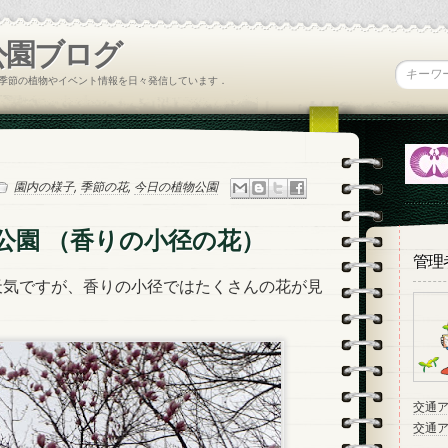
公園ブログ
季節の植物やイベント情報を日々発信しています．
園内の様子
,
季節の花
,
今日の植物公園
公園 （香りの小径の花）
管理
気ですが、香りの小径ではたくさんの花が見
交通
交通