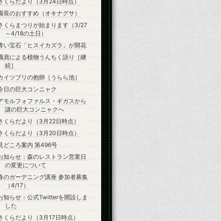
さくらだより（3月24日時点）
園長のおすすめ（オキナグサ）
さくらまつりが始まります（3/27
～4/18の土日）
青い宝石「ヒスイカズラ」が開花
職員による植物うんちく語り［継
続］
カイツブリの抱卵［うらら池］
今日の巨大コンニャク
アモルフォファルス・ギガスから
謎の巨大コンニャクへ
さくらだより（3月22日時点）
さくらだより（3月20日時点）
見どころ案内 第496号
お知らせ：森のレストラン営業日
の変更について
春のガーデニング講座 参加者募集
（4/17）
お知らせ：公式Twitterを開設しま
した
さくらだより（3月17日時点）