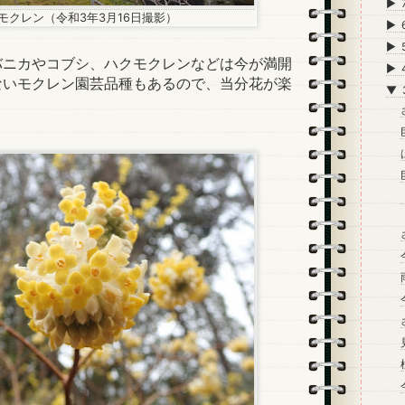
►
モクレン（令和3年3月16日撮影）
►
►
ニカやコブシ、ハクモクレンなどは今が満開
►
ないモクレン園芸品種もあるので、当分花が楽
▼