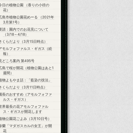
今日の植物公園 （香りの小径の
花）
広島市植物公園花めーる （2021年
3月第1号）
要請：園内でのお花見について
（3/18～4/18）
さくらだより（3月15日時点）
アモルフォファルス・ギガス（続
報）
見どころ案内 第495号
広島で桜が開花（植物公園はあと1
週間）
植物よもやま話：「藍染の技法」
さくらだより（3月11日時点）
園長のおすすめ（アモルフォファ
ルス・ギガス）
世界最長の花アモルフォファル
ス・ギガスが開花します
植物公園花ごよみ（3月10日号）
珍蘭「マダガスカルの女王」が開
花