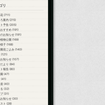
ゴリ
の花
(711)
ころ案内
(215)
ント予告
(205)
のおすすめ
(191)
会のお知らせ
(191)
の植物公園
(169)
の様子
(168)
公園花ごよみ
(140)
室
(121)
のお知らせ
(107)
らだより
(84)
ント報告
(80)
開園
(47)
会
(41)
報道
(40)
ーる
(32)
バブ
(31)
他お知らせ
(30)
テスト
(28)