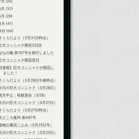
7月
(25)
6月
(32)
5月
(29)
4月
(41)
3月
(54)
さくらだより（3月31日時点）
巨大コンニャク開花3日目
はなの輪 第167号を発行しました
巨大コンニャク開花翌日
【速報】巨大コンニャクが開花し
ました！
さくらだより（3月28日午後時点）
今日の巨大コンニャク（3月28日）
雨天中止：桜観賞会（3/28）
今日の巨大コンニャク（3月27日）
さくらだより（3月27日時点）
見どころ案内 第497号
植物公園花ごよみ（3月25日号）
今日の巨大コンニャク（3月25日）