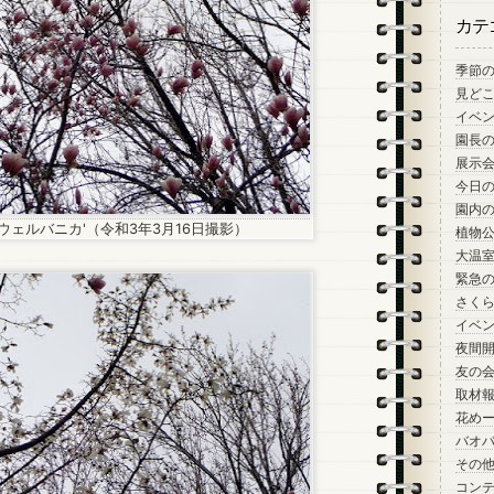
カテ
季節
見ど
イベ
園長
展示
今日
園内
ウェルバニカ'（令和3年3月16日撮影）
植物
大温
緊急
さく
イベ
夜間
友の
取材
花め
バオ
その
コン