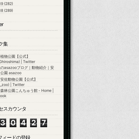
19
(282)
18
(289)
er
ク集
市植物公園【公式】
hiroshima) | Twitter
のasazooブログ｜動物紹介｜安
園 asazoo
市安佐動物公園【公式】
zoo) | Twitter
森林公園こんちゅう館 - Home |
ook
セスカウンタ
3
0
4
2
7
Sフィードの登録