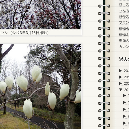
ロー
うん
熱帯
プラン
植物
コブシ（令和3年3月16日撮影）
植物
季節
カレ
過去
►
20
►
20
►
20
▼
20
►
►
►
►
►