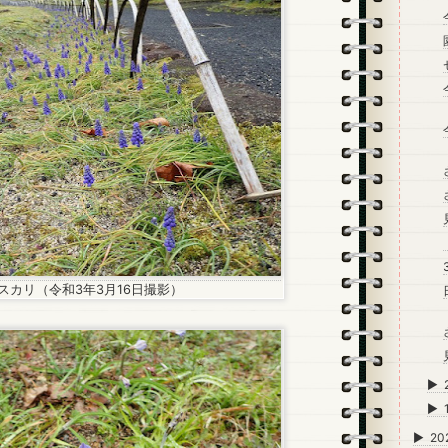
スカリ（令和3年3月16日撮影）
►
►
►
20