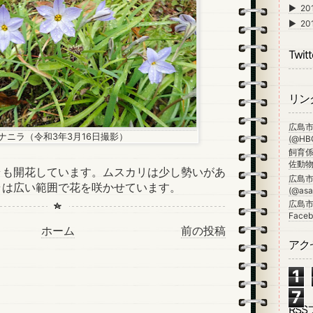
►
20
►
20
Twitt
リン
広島
ナニラ（令和3年3月16日撮影）
(@HBG
飼育係
佐動物公
も開花しています。ムスカリは少し勢いがあ
広島
ラは広い範囲で花を咲かせています。
(@asa_
広島市
Faceb
ホーム
前の投稿
アク
1
7
RS