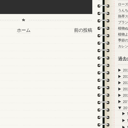
ロー
うん
熱帯
プラン
植物
ホーム
前の投稿
植物
季節
カレ
過去
►
20
►
20
►
20
►
20
►
20
►
20
▼
20
►
►
►