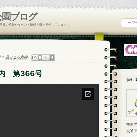
公園ブログ
季節の植物やイベント情報を日々発信しています．
見どころ案内
内 第366号
管理
交通
交通