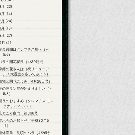
9月
(22)
8月
(14)
7月
(24)
6月
(18)
5月
(27)
4月
(41)
黄金週間はクレマチス展へ（～
5/6）
バラの開花状況（4/30時点）
季節の花さんぽ（祝リニューア
ル！大温室を歩いてみよう）
植物公園花ごよみ（4月28日号）
春の洋ラン展が始まりました（～
5/3）
園長のおすすめ（クレマチス モン
タナ ルーベンス）
見どころ案内 第366号
展示会のお知らせ（平成30年5
月）
連休直前 見頃のバラ（4/26時