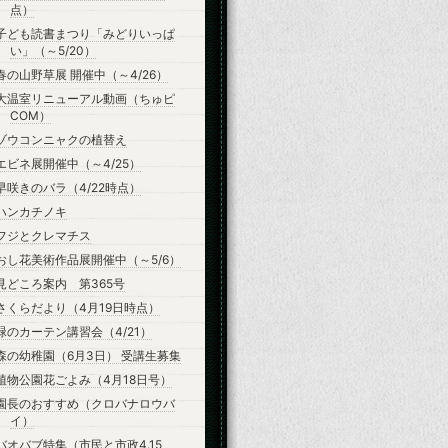
点）
子ども読書まつり「みどりいっぱ
い」（～5/20）
春の山野草展 開催中（～4/26）
大温室リニューアル動画（ちゅピ
COM）
ゾウコンニャクの植替え
エビネ展開催中（～4/25）
早咲きのバラ（4/22時点）
ハンカチノキ
フジとクレマチス
おし花美術作品展開催中（～5/6）
見どころ案内 第365号
さくらだより（4月19日時点）
緑のカーテン講習会（4/21）
森の幼稚園（6月3日） 受講生募集
植物公園花ごよみ（4月18日号）
園長のおすすめ（クロバナロウバ
イ）
バオバブ特集（市民と市政4.15