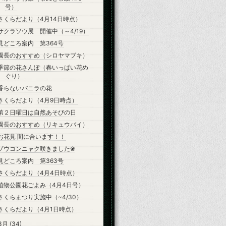
号）
さくらだより（4月14日時点）
サクラソウ展 開催中（～4/19）
見どころ案内 第364号
園長のおすすめ（シロヤマブキ）
季節の花さんぽ（春いっぱい花め
ぐり）
香らないバニラの花
さくらだより（4月9日時点）
第２日曜日は自然あそびの日
園長のおすすめ（リキュウバイ）
お花見 間に合います！！
ゾウコンニャク咲きました❀
見どころ案内 第363号
さくらだより（4月4日時点）
植物公園花ごよみ（4月4日号）
さくらまつり実施中（~4/30）
さくらだより（4月1日時点）
3月
(34)