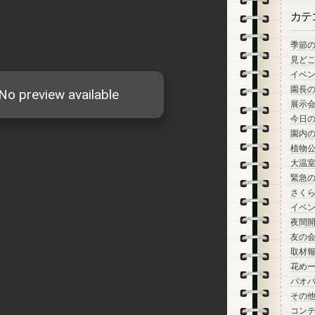
カテ
季節
見ど
イベ
園長
展示
今日
園内
植物
大温
緊急
さく
イベ
夜間
友の
取材
花め
バオ
その
コン