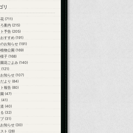
ゴリ
の花
(711)
ころ案内
(215)
ント予告
(205)
のおすすめ
(191)
会のお知らせ
(191)
の植物公園
(169)
の様子
(168)
公園花ごよみ
(140)
室
(121)
のお知らせ
(107)
らだより
(84)
ント報告
(80)
開園
(47)
会
(41)
報道
(40)
ーる
(32)
バブ
(31)
他お知らせ
(30)
テスト
(28)