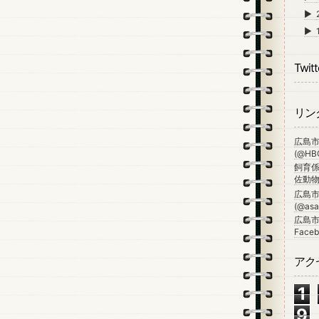
►
►
Twitt
リン
広島
(@HBG
飼育係
佐動物公
広島
(@asa_
広島市
Faceb
アク
1
9