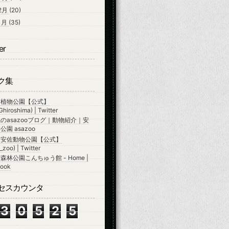
2月
(20)
1月
(35)
er
ク集
市植物公園【公式】
hiroshima) | Twitter
のasazooブログ｜動物紹介｜安
園 asazoo
市安佐動物公園【公式】
zoo) | Twitter
森林公園こんちゅう館 - Home |
ook
セスカウンタ
3
0
5
2
5