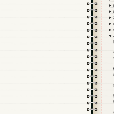
►
►
►
►
►
▼