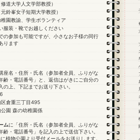
（修道大学人文学部教授）
（元鈴峯女子短期大学教授）
幼稚園教諭、学生ボランティア
い服装・靴でお越しください
での参加も可能ですが、小さなお子様の同行
あります
講座名・住所・氏名（参加者全員、ふりがな
年齢・電話番号」と、返信はがきにご自分の
入の上、下記までお送り下さい。
156
伯区倉重三丁目495
公園 森の幼稚園係
ーム
に「住所・氏名（参加者全員、ふりがな
年齢・電話番号」を記入の上で送信下さい。
内に植物公園より受付メールをお送りします。