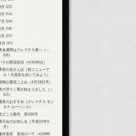
9月
(22)
8月
(14)
7月
(24)
6月
(18)
5月
(27)
4月
(41)
黄金週間はクレマチス展へ（～
5/6）
バラの開花状況（4/30時点）
季節の花さんぽ（祝リニューア
ル！大温室を歩いてみよう）
植物公園花ごよみ（4月28日号）
春の洋ラン展が始まりました（～
5/3）
園長のおすすめ（クレマチス モン
タナ ルーベンス）
見どころ案内 第366号
展示会のお知らせ（平成30年5
月）
連休直前 見頃のバラ（4/26時