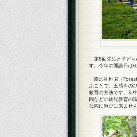
第5回先生と子ども
す。今年の開講日は6
森の幼稚園（Forest
ぶことで、五感をの
教育の方法です。年
園などの幼児教育の
公園に遊びに来ませ