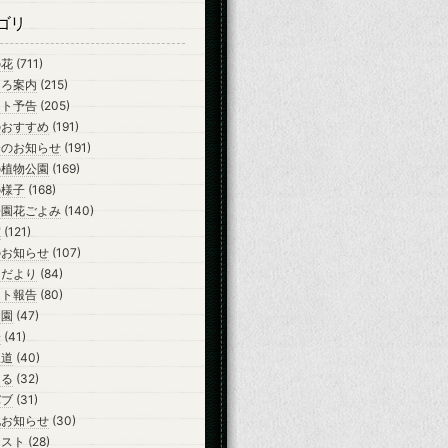
ゴリ
の花
(711)
ころ案内
(215)
ント予告
(205)
のおすすめ
(191)
会のお知らせ
(191)
の植物公園
(169)
の様子
(168)
公園花ごよみ
(140)
室
(121)
のお知らせ
(107)
らだより
(84)
ント報告
(80)
開園
(47)
会
(41)
報道
(40)
ーる
(32)
バブ
(31)
他お知らせ
(30)
テスト
(28)