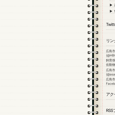
►
►
Twitt
リン
広島
(@HBG
飼育係
佐動物公
広島
(@asa_
広島市
Faceb
アク
RS