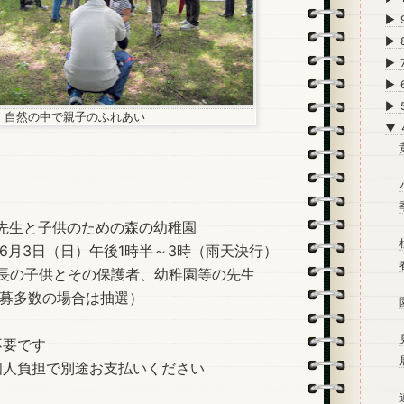
►
►
►
►
►
自然の中で親子のふれあい
▼
 先生と子供のための森の幼稚園
年6月3日（日）午後1時半～3時（雨天決行）
長の子供とその保護者、幼稚園等の先生
応募多数の場合は抽選）
不要です
個人負担で別途お支払いください