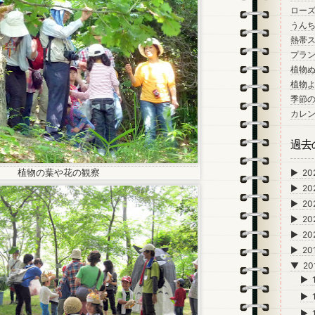
ロー
うん
熱帯
プラン
植物
植物
季節
カレ
過去
植物の葉や花の観察
►
20
►
20
►
20
►
20
►
20
►
20
▼
20
►
►
►