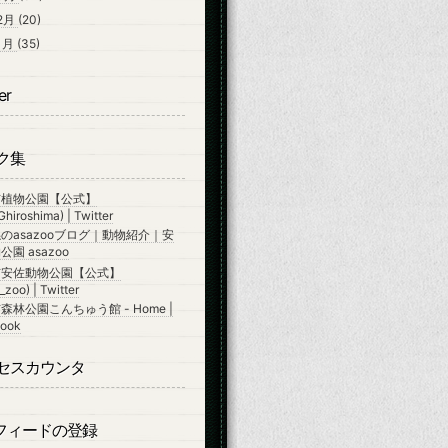
2月
(20)
1月
(35)
er
ク集
市植物公園【公式】
hiroshima) | Twitter
のasazooブログ｜動物紹介｜安
園 asazoo
市安佐動物公園【公式】
zoo) | Twitter
森林公園こんちゅう館 - Home |
ook
セスカウンタ
Sフィードの登録