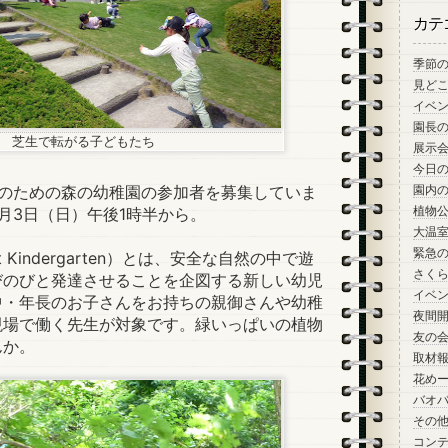
カテ
季節
見ど
イベ
園長
芝生で転がる子どもたち
展示
今日
のための森の幼稚園の参加者を募集していま
園内
植物
月3日（日）午後1時半から。
大温
緊急
 Kindergarten）とは、安全な自然の中で遊
さく
びのびと発達させることを企図する新しい幼児
イベ
中・年長のお子さんをお持ちの親御さんや幼稚
夜間
現場で働く先生が対象です。緑いっぱいの植物
友の
んか。
取材
花め
バオ
その
コン