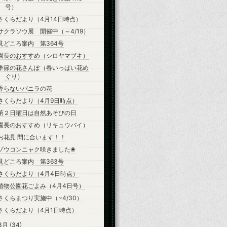
号）
さくらだより（4月14日時点）
サクラソウ展 開催中（～4/19）
見どころ案内 第364号
園長のおすすめ（シロヤマブキ）
季節の花さんぽ（春いっぱい花め
ぐり）
香らないバニラの花
さくらだより（4月9日時点）
第２日曜日は自然あそびの日
園長のおすすめ（リキュウバイ）
お花見 間に合います！！
ゾウコンニャク咲きました❀
見どころ案内 第363号
さくらだより（4月4日時点）
植物公園花ごよみ（4月4日号）
さくらまつり実施中（~4/30）
さくらだより（4月1日時点）
3月
(34)