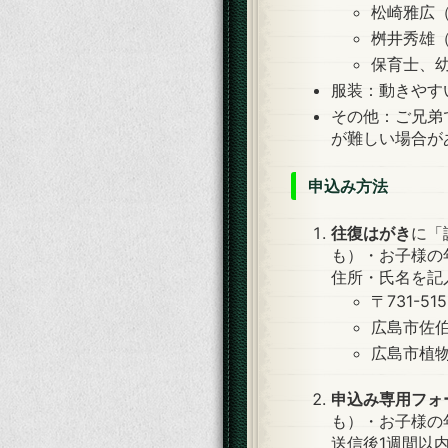
松崎雅広
桝井秀雄
保育士、
服装：動きやす
その他：ご兄弟
が難しい場合が
申込み方法
往復はがき
に「
も）・お子様の
住所・氏名を記
〒731-5
広島市佐
広島市植物
申込み専用フォ
も）・お子様の
送信後1週間以