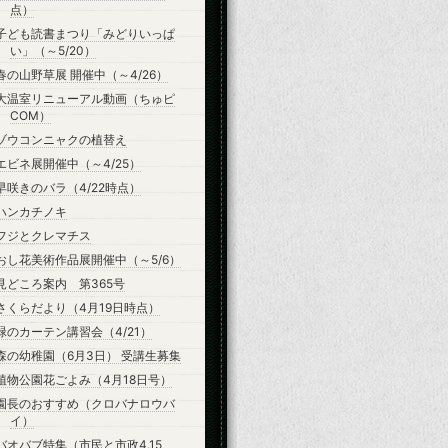
点）
子ども読書まつり「みどりいっぱ
い」（～5/20）
春の山野草展 開催中（～4/26）
大温室リニューアル動画（ちゅピ
COM）
ゾウコンニャクの植替え
エビネ展開催中（～4/25）
早咲きのバラ（4/22時点）
ハンカチノキ
フジとクレマチス
おし花美術作品展開催中（～5/6）
見どころ案内 第365号
さくらだより（4月19日時点）
緑のカーテン講習会（4/21）
森の幼稚園（6月3日） 受講生募集
植物公園花ごよみ（4月18日号）
園長のおすすめ（クロバナロウバ
イ）
バオバブ特集（市民と市政4.15