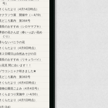
号）
さくらだより（4月14日時点）
サクラソウ展 開催中（～4/19）
見どころ案内 第364号
園長のおすすめ（シロヤマブキ）
季節の花さんぽ（春いっぱい花め
ぐり）
香らないバニラの花
さくらだより（4月9日時点）
第２日曜日は自然あそびの日
園長のおすすめ（リキュウバイ）
お花見 間に合います！！
ゾウコンニャク咲きました❀
見どころ案内 第363号
さくらだより（4月4日時点）
植物公園花ごよみ（4月4日号）
さくらまつり実施中（~4/30）
さくらだより（4月1日時点）
3月
(34)