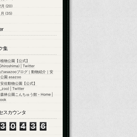
2月
(20)
1月
(35)
er
ク集
市植物公園【公式】
hiroshima) | Twitter
のasazooブログ｜動物紹介｜安
園 asazoo
市安佐動物公園【公式】
zoo) | Twitter
森林公園こんちゅう館 - Home |
ook
セスカウンタ
3
0
4
3
6