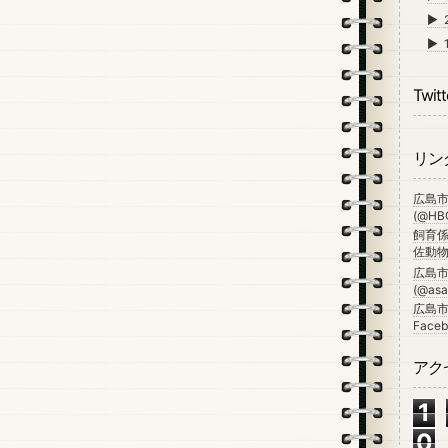
►
►
Twitt
リン
広島
(@HBG
飼育係
佐動物公
広島
(@asa_
広島市
Faceb
アク
1
0