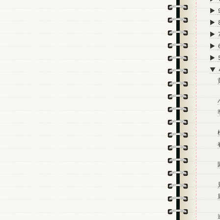
►
►
►
►
►
▼