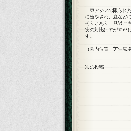
東アジアの限られた
に殖やされ、庭など
そりとあり、見過ご
実の対比はすがすが
す。
（園内位置：芝生広
次の投稿