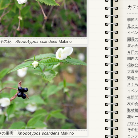
カテ
季節
見ど
イベ
園長
ブキの花
Rhodotypos scandens
Makino
展示
今日
園内
植物
大温
緊急
さく
イベ
夜間
友の
取材
花め
バオ
その
キの果実
Rhodotypos scandens
Makino
コン