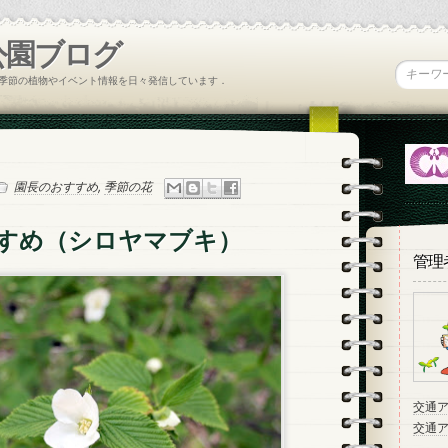
公園ブログ
季節の植物やイベント情報を日々発信しています．
園長のおすすめ
,
季節の花
すめ（シロヤマブキ）
管理
交通
交通