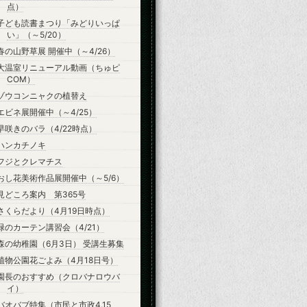
点）
子ども読書まつり「みどりいっぱ
い」（～5/20）
春の山野草展 開催中（～4/26）
大温室リニューアル動画（ちゅピ
COM）
ゾウコンニャクの植替え
エビネ展開催中（～4/25）
早咲きのバラ（4/22時点）
ハンカチノキ
フジとクレマチス
おし花美術作品展開催中（～5/6）
見どころ案内 第365号
さくらだより（4月19日時点）
緑のカーテン講習会（4/21）
森の幼稚園（6月3日） 受講生募集
植物公園花ごよみ（4月18日号）
園長のおすすめ（クロバナロウバ
イ）
バオバブ特集（市民と市政4.15