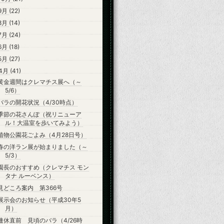
9月
(22)
8月
(14)
7月
(24)
6月
(18)
5月
(27)
4月
(41)
黄金週間はクレマチス展へ（～
5/6）
バラの開花状況（4/30時点）
季節の花さんぽ（祝リニューア
ル！大温室を歩いてみよう）
植物公園花ごよみ（4月28日号）
春の洋ラン展が始まりました（～
5/3）
園長のおすすめ（クレマチス モン
タナ ルーベンス）
見どころ案内 第366号
展示会のお知らせ（平成30年5
月）
連休直前 見頃のバラ（4/26時