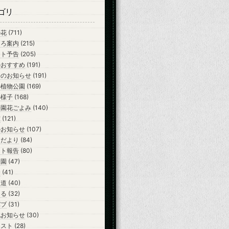
ゴリ
の花
(711)
ころ案内
(215)
ント予告
(205)
のおすすめ
(191)
会のお知らせ
(191)
の植物公園
(169)
の様子
(168)
公園花ごよみ
(140)
室
(121)
のお知らせ
(107)
らだより
(84)
ント報告
(80)
開園
(47)
会
(41)
報道
(40)
ーる
(32)
バブ
(31)
他お知らせ
(30)
テスト
(28)