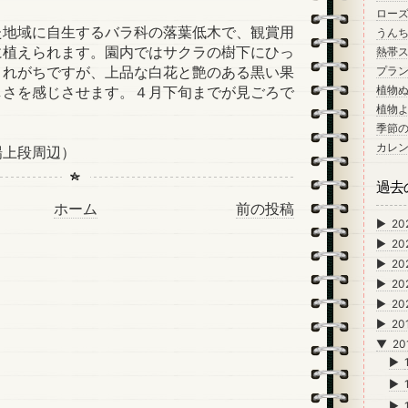
ロー
地域に自生するバラ科の落葉低木で、観賞用
うん
に植えられます。園内ではサクラの樹下にひっ
熱帯
されがちですが、上品な白花と艶のある黒い果
プラン
しさを感じさせます。４月下旬までが見ごろで
植物
植物
季節
カレ
場上段周辺）
過去
ホーム
前の投稿
►
20
►
20
►
20
►
20
►
20
►
20
▼
20
►
►
►